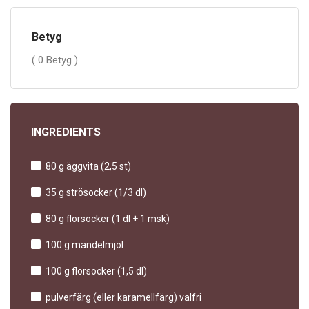
Betyg
( 0 Betyg )
INGREDIENTS
80 g äggvita (2,5 st)
35 g strösocker (1/3 dl)
80 g florsocker (1 dl + 1 msk)
100 g mandelmjöl
100 g florsocker (1,5 dl)
pulverfärg (eller karamellfärg) valfri