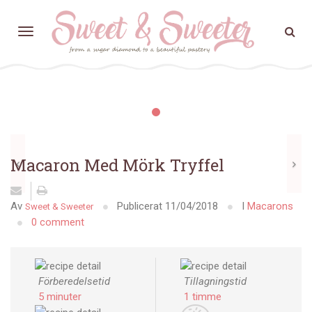
Receptdetaljer
Föregående
N
Macaron Med Mörk Tryffel
Av
Publicerat
11/04/2018
I
Macarons
Sweet & Sweeter
0 comment
Förberedelsetid
Tillagningstid
5 minuter
1 timme