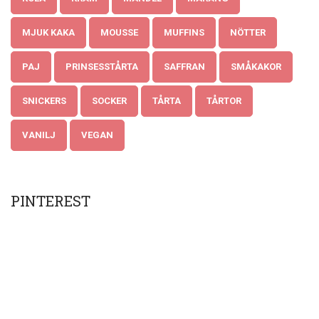
MJUK KAKA
MOUSSE
MUFFINS
NÖTTER
PAJ
PRINSESSTÅRTA
SAFFRAN
SMÅKAKOR
SNICKERS
SOCKER
TÅRTA
TÅRTOR
VANILJ
VEGAN
PINTEREST