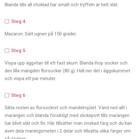
Blanda tills all choklad har smält och tryffeln är helt slät.
Steg 4
Macaron: Sätt ugnen på 150 grader.
Steg 5
Vispa upp äggvitan till ett fast skum. Blanda ihop socker och
den lilla mängden florsocker (80 g). Häll ner det i äggskummet
och vispa ett par minuter.
Steg 6
Sikta resten av florsockret och mandelmjölet. Vänd ned allt i
marängen och blanda försiktigt med slickepott tills marängen
har blivit slät och fin. Här tillsätter man önskad färg och du kan
även dela marängsmeten i 2 delar och tillsätta olika färger om
så önskas.