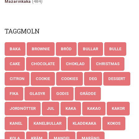
(484)
Mazarinkaka
TAGGMOLN
BAKA
BROWNIE
BRÖD
BULLAR
BULLE
CAKE
CHOCOLATE
CHOKLAD
CHRISTMAS
CITRON
COOKIE
COOKIES
DEG
DESSERT
FIKA
GLASYR
GODIS
GRÄDDE
JORDNÖTTER
JUL
KAKA
KAKAO
KAKOR
KANEL
KANELBULLAR
KLADDKAKA
KOKOS
KOLA
KRÄM
MANDEL
MARÄNG