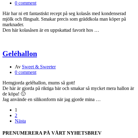
0 comment
Här har ni ett fantastiskt recept på seg kolasås med kondenserad
mjölk och flingsalt. Smakar precis som gräddkola man köper på
marknader.
Den här kolasåsen är en uppskattad favorit hos …
Geléhallon
Av
Sweet & Sweeter
0 comment
Hemgjorda geléhallon, mums så gott!
De här är gjorda på riktiga bär och smakar så mycket mera hallon är
de köpa! 🙂
Jag använde en silikonform när jag gjorde mina …
1
2
Nästa
PRENUMERERA PÅ VÅRT NYHETSBREV