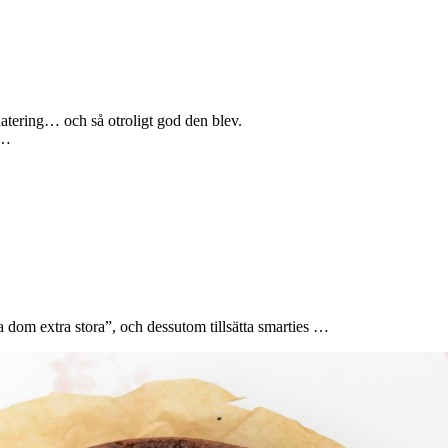
pdatering… och så otroligt god den blev.
 …
a dom extra stora”, och dessutom tillsätta smarties …