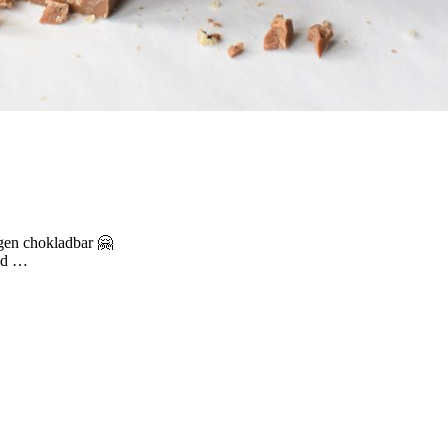
 egen chokladbar 🤗
god …