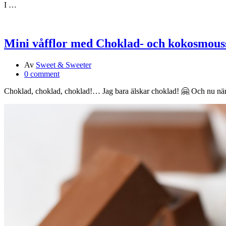
I …
Mini våfflor med Choklad- och kokosmouss
Av
Sweet & Sweeter
0 comment
Choklad, choklad, choklad!… Jag bara älskar choklad! 🤗 Och nu när d