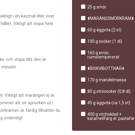
25 g smör
gt i en kastrull eller över
⬇️MARÄNGSMÖRKRÄM⬇️
hållet. Viktigt att vispa hela
60 g äggvita (2 st)
100 g socker (1 dl)
165 g smör,
rumstempererat
e och vispa tills den är
 minuter.
⬇️BISKVIBOTTNAR⬇️
170 g mandelmassa
80 g strösocker (0,8 dl)
t. Viktigt att marängen ej är
kommer att se sprucken ut i
45 g äggvita (ca 1,5 st)
rkrämen är färdig tillsätter du
400 g vitchoklad +
g ordentligt.
karamellfärg el. pastafä