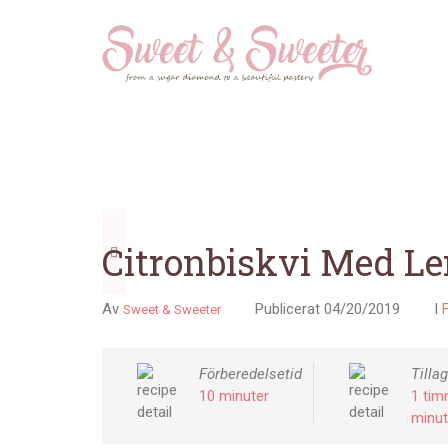
Föregående
Citronbiskvi Med L
Av
Publicerat
04/20/2019
I
Sweet & Sweeter
Förberedelsetid
Tilla
10 minuter
1 tim
minut