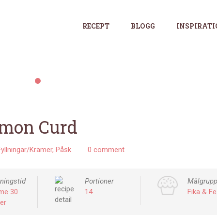
RECEPT
BLOGG
INSPIRAT
Receptdetaljer
emon Curd
Fyllningar/Krämer
Påsk
0 comment
gningstid
Portioner
Målgrup
me 30
14
Fika & Fe
er