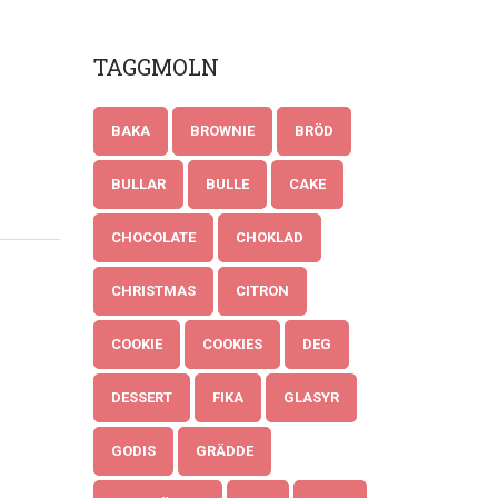
TAGGMOLN
BAKA
BROWNIE
BRÖD
BULLAR
BULLE
CAKE
CHOCOLATE
CHOKLAD
CHRISTMAS
CITRON
COOKIE
COOKIES
DEG
DESSERT
FIKA
GLASYR
GODIS
GRÄDDE