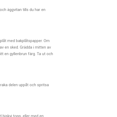
h äggvitan tills du har en
n plåt med bakplåtspapper. Om
 av en sked. Grädda i mitten av
ått en gyllenbrun färg. Ta ut och
raka delen uppåt och spritsa
biskvi topp, eller med en