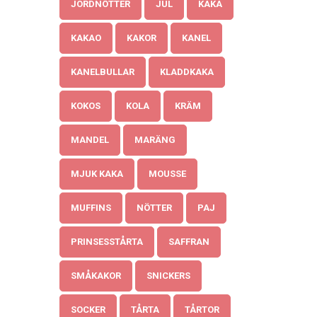
JORDNÖTTER
JUL
KAKA
KAKAO
KAKOR
KANEL
KANELBULLAR
KLADDKAKA
KOKOS
KOLA
KRÄM
MANDEL
MARÄNG
MJUK KAKA
MOUSSE
MUFFINS
NÖTTER
PAJ
PRINSESSTÅRTA
SAFFRAN
SMÅKAKOR
SNICKERS
SOCKER
TÅRTA
TÅRTOR