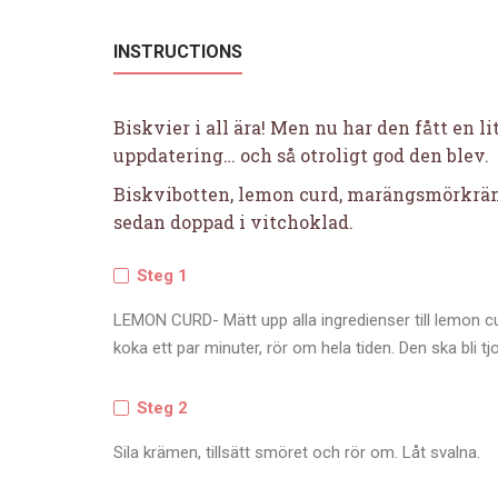
INSTRUCTIONS
Biskvier i all ära! Men nu har den fått en l
uppdatering… och så otroligt god den blev.
Biskvibotten, lemon curd, marängsmörkrä
sedan doppad i vitchoklad.
Steg 1
LEMON CURD- Mätt upp alla ingredienser till lemon curd
koka ett par minuter, rör om hela tiden. Den ska bli t
Steg 2
Sila krämen, tillsätt smöret och rör om. Låt svalna.