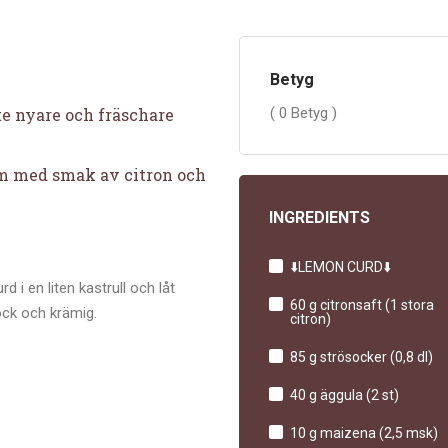
Betyg
ite nyare och fräschare
( 0 Betyg )
m med smak av citron och
INGREDIENTS
⬇️LEMON CURD⬇️
 i en liten kastrull och låt
60 g citronsaft (1 stora
jock och krämig.
citron)
85 g strösocker (0,8 dl)
40 g äggula (2 st)
10 g maizena (2,5 msk)