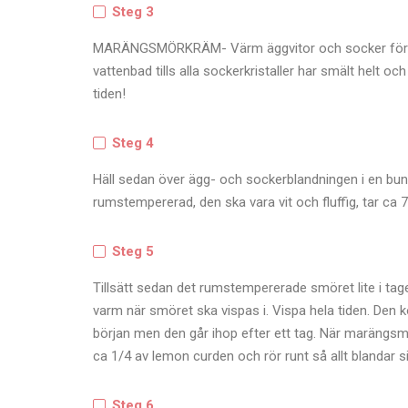
Steg 3
MARÄNGSMÖRKRÄM- Värm äggvitor och socker försikti
vattenbad tills alla sockerkristaller har smält helt och 
tiden!
Steg 4
Häll sedan över ägg- och sockerblandningen i en bunk
rumstempererad, den ska vara vit och fluffig, tar ca 7
Steg 5
Tillsätt sedan det rumstempererade smöret lite i tage
varm när smöret ska vispas i. Vispa hela tiden. Den 
början men den går ihop efter ett tag. När marängsmö
ca 1/4 av lemon curden och rör runt så allt blandar si
Steg 6