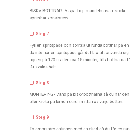
BISKVIBOTTNAR- Vispa ihop mandelmassa, socker, oc
spritsbar konsistens.
Steg 7
Fyll en spritspåse och spritsa ut runda bottnar på e
du inte har en spritspåse går det bra att använda sig
ugnen på 170 grader i ca 15 minuter, tills bottnarna f
låt svalna helt.
Steg 8
MONTERING- Vänd på biskvibottnarna så du har den 
eller klicka på lemon curd i mittan av varje botten.
Steg 9
Ta smörkräm antingen med en sked så du får en rund 