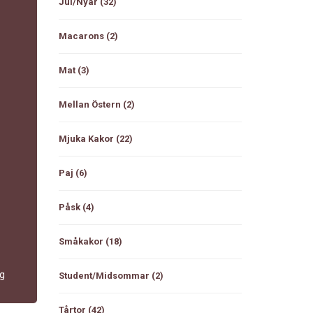
Jul/Nyår
(32)
Macarons
(2)
Mat
(3)
Mellan Östern
(2)
Mjuka Kakor
(22)
Paj
(6)
Påsk
(4)
Småkakor
(18)
rg
Student/Midsommar
(2)
Tårtor
(42)