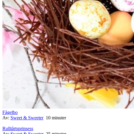
Fågelbo
Av:
Sweet & Sweeter
10 minuter
Rulltårtsprinsess
Av:
Sweet & Sweeter
25 minuter