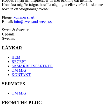
Hoppas att jag har inspirerat er till mer bakning där hemma.
Kontakta mig för frågor, beställa något gott eller varför kanske inte
boka in ett oförglömligt event?
Phone:
kommer snart
E-mail:
info@sweetandsweeter.se
Sweet & Sweeter
Uppsala
Sweden.
LÄNKAR
HEM
RECEPT
SAMARBETSPARTNER
OM MIG
KONTAKT
SERVICES
OM MIG
FROM THE BLOG