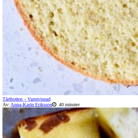
Tårtbotten – Varmvispad
Av:
Anna-Karin Eriksson
40 minuter