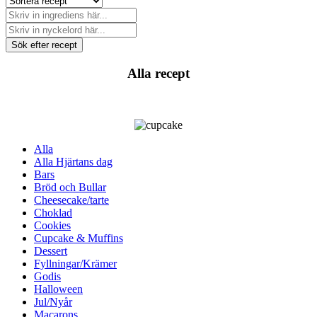
Sök efter recept
Alla recept
Alla
Alla Hjärtans dag
Bars
Bröd och Bullar
Cheesecake/tarte
Choklad
Cookies
Cupcake & Muffins
Dessert
Fyllningar/Krämer
Godis
Halloween
Jul/Nyår
Macarons