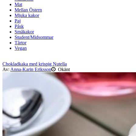
Mat
Mellan Östern
Mjuka kakor
Paj
Påsk
Småkakor
Student/Midsommar
Tårtor
Vegan
Chokladkaka med krispig Nutella
Av:
Anna-Karin Eriksson
Okänt