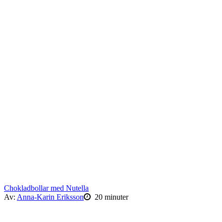
Chokladbollar med Nutella
Av:
Anna-Karin Eriksson
20 minuter