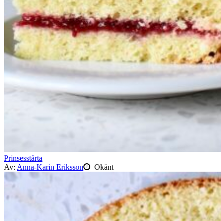
Prinsesstårta
Av:
Anna-Karin Eriksson
Okänt