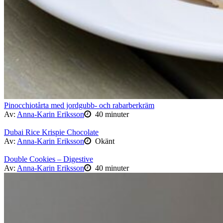
Pinocchiotårta med jordgubb- och rabarberkräm
Av:
Anna-Karin Eriksson
40 minuter
Dubai Rice Krispie Chocolate
Av:
Anna-Karin Eriksson
Okänt
Double Cookies – Digestive
Av:
Anna-Karin Eriksson
40 minuter