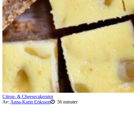
Citron- & Cheesecakerutor
Av:
Anna-Karin Eriksson
56 minuter