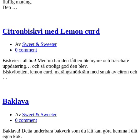
fluffig maräng.
Den …
Citronbiskvi med Lemon curd
Av
Sweet & Sweeter
0 comment
Biskvier i all ära! Men nu har den fått en lite nyare och fräschare
uppdatering… och så otroligt god den blev.
Biskvibotten, lemon curd, marängsmörkräm med smak av citron och
…
Baklava
Av
Sweet & Sweeter
0 comment
Baklava! Detta underbara bakverk som du lätt kan göra hemma i ditt
egna kök.