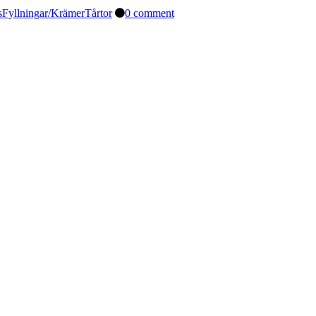
s
Fyllningar/Krämer
Tårtor
0 comment