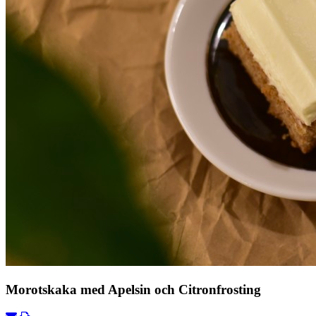
Föregående
Nästa
Morotskaka med Apelsin och Citronfrosting