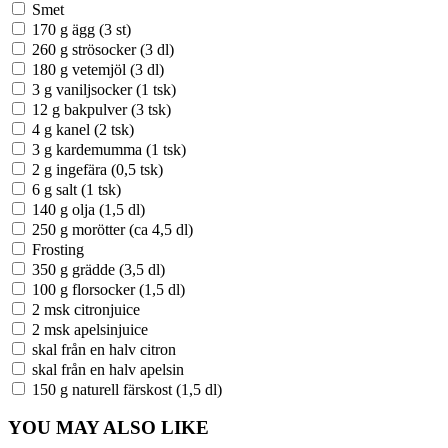
Smet
170 g ägg (3 st)
260 g strösocker (3 dl)
180 g vetemjöl (3 dl)
3 g vaniljsocker (1 tsk)
12 g bakpulver (3 tsk)
4 g kanel (2 tsk)
3 g kardemumma (1 tsk)
2 g ingefära (0,5 tsk)
6 g salt (1 tsk)
140 g olja (1,5 dl)
250 g morötter (ca 4,5 dl)
Frosting
350 g grädde (3,5 dl)
100 g florsocker (1,5 dl)
2 msk citronjuice
2 msk apelsinjuice
skal från en halv citron
skal från en halv apelsin
150 g naturell färskost (1,5 dl)
YOU MAY ALSO LIKE