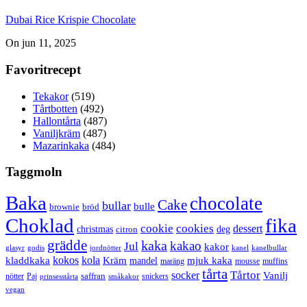
Dubai Rice Krispie Chocolate
On jun 11, 2025
Favoritrecept
Tekakor
(519)
Tårtbotten
(492)
Hallontårta
(487)
Vaniljkräm
(487)
Mazarinkaka
(484)
Taggmoln
Baka
chocolate
Cake
bullar
bulle
brownie
bröd
Choklad
fika
cookie
cookies
dessert
christmas
deg
citron
grädde
kaka
kakao
Jul
kakor
glasyr
godis
jordnötter
kanel
kanelbullar
kokos
kola
kladdkaka
Kräm
mandel
mjuk kaka
maräng
mousse
muffins
tårta
Tårtor
socker
Vanilj
saffran
nötter
snickers
Paj
prinsesstårta
småkakor
vegan