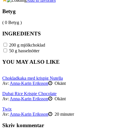
Add to favorites
Betyg
( 0 Betyg )
INGREDIENTS
200 g mjölkchoklad
50 g hasselnötter
YOU MAY ALSO LIKE
Chokladkaka med krispig Nutella
Av:
Anna-Karin Eriksson
Okänt
Dubai Rice Krispie Chocolate
Av:
Anna-Karin Eriksson
Okänt
Twix
Av:
Anna-Karin Eriksson
20 minuter
Skriv kommentar