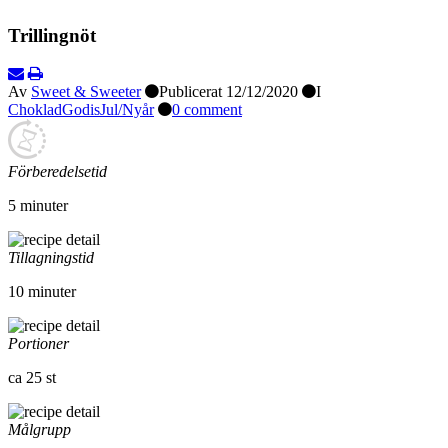
Föregående
Nästa
Trillingnöt
Av
Sweet & Sweeter
Publicerat
12/12/2020
I
Choklad
Godis
Jul/Nyår
0 comment
Förberedelsetid
5 minuter
Tillagningstid
10 minuter
Portioner
ca 25 st
Målgrupp