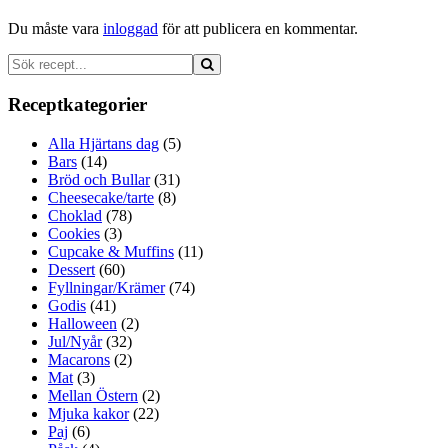
Du måste vara
inloggad
för att publicera en kommentar.
Receptkategorier
Alla Hjärtans dag
(5)
Bars
(14)
Bröd och Bullar
(31)
Cheesecake/tarte
(8)
Choklad
(78)
Cookies
(3)
Cupcake & Muffins
(11)
Dessert
(60)
Fyllningar/Krämer
(74)
Godis
(41)
Halloween
(2)
Jul/Nyår
(32)
Macarons
(2)
Mat
(3)
Mellan Östern
(2)
Mjuka kakor
(22)
Paj
(6)