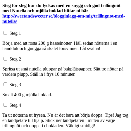
Steg för steg hur du lyckas med en snygg och god trillingnöt
med Nutella och mjölkchoklad hittar ni här
http://sweetandsweeter.se/blogginlagg-om-mig/trillingnot-med-
nutella/
Steg 1
Börja med att rosta 200 g hasselnötter. Häll sedan nötterna i en
handduk och gnugga så skalet försvinner. Låt svalna!
Steg 2
Spritsa ut små nutella pluppar på bakplåtspapper. Sätt tre nötter på
vardera plupp. Ställ in i frys 10 minuter.
Steg 3
Smält 400 g mjölkchoklad.
Steg 4
Ta ut nötterna ut frysen. Nu är det bara att börja doppa. Tips! Jag tog
en tandpetare till hjälp. Stick ner tandpetaren i mitten av varje
trillingnöt och doppa i chokladen. Väldigt smidigt!