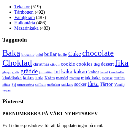
Tekakor
(519)
Tårtbotten
(492)
Vaniljkräm
(487)
Hallontårta
(486)
Mazarinkaka
(483)
Taggmoln
Baka
chocolate
Cake
bullar
bulle
brownie
bröd
Choklad
fika
cookie
cookies
dessert
christmas
deg
citron
grädde
kaka
kakao
Jul
kakor
glasyr
godis
jordnötter
kanel
kanelbullar
kokos
kola
kladdkaka
Kräm
mandel
mjuk kaka
maräng
mousse
muffins
tårta
Tårtor
socker
Vanilj
saffran
nötter
snickers
Paj
prinsesstårta
småkakor
vegan
Pinterest
PRENUMERERA PÅ VÅRT NYHETSBREV
Fyll i din e-postadress för att få uppdateringar på mail.