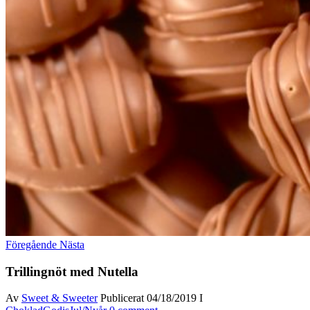
Föregående
Nästa
Trillingnöt med Nutella
Av
Sweet & Sweeter
Publicerat
04/18/2019
I