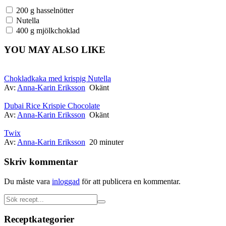
200 g hasselnötter
Nutella
400 g mjölkchoklad
YOU MAY ALSO LIKE
Chokladkaka med krispig Nutella
Av:
Anna-Karin Eriksson
Okänt
Dubai Rice Krispie Chocolate
Av:
Anna-Karin Eriksson
Okänt
Twix
Av:
Anna-Karin Eriksson
20 minuter
Skriv kommentar
Du måste vara
inloggad
för att publicera en kommentar.
Receptkategorier