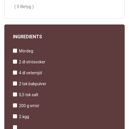
( 0 Betyg )
INGREDIENTS
Mördeg:
2 dl strösocker
4 dl vetemjöl
2 tsk bakpulver
0,5 tsk salt
200 g smör
2 ägg