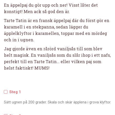
En äppelpaj du gör upp och ner! Visst låter det
konstigt! Men ack så god den är.
Tarte Tatin är en fransk äppelpaj där du först gör en
karamell i en stekpanna, sedan lägger du
äpplelklyftor i karamellen, toppar med en mördeg
och in i ugnen.
Jag gjorde även en rårörd vaniljsås till som blev
helt magisk. En vaniljsås som du slår ihop i ett nafs,
perfekt till en Tarte Tatin… eller vilken paj som
helst faktiskt! MUMS!
Steg 1
Sätt ugnen på 200 grader. Skala och skär äpplena i grova klyftor.