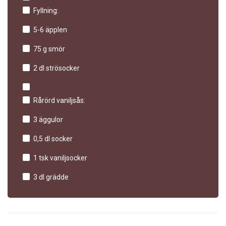
Fyllning:
5-6 äpplen
75 g smör
2 dl strösocker
Rårörd vaniljsås:
3 äggulor
0,5 dl socker
1 tsk vaniljsocker
3 dl grädde