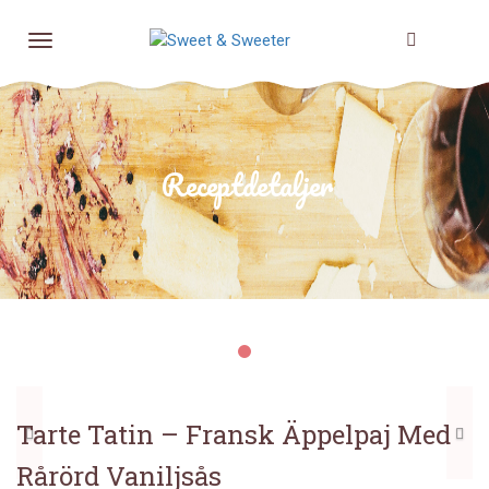
Receptdetaljer
Föregående
N
Tarte Tatin – Fransk Äppelpaj Med
Rårörd Vaniljsås