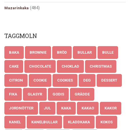
(484)
Mazarinkaka
TAGGMOLN
BAKA
BROWNIE
BRÖD
BULLAR
BULLE
CAKE
CHOCOLATE
CHOKLAD
CHRISTMAS
CITRON
COOKIE
COOKIES
DEG
DESSERT
FIKA
GLASYR
GODIS
GRÄDDE
JORDNÖTTER
JUL
KAKA
KAKAO
KAKOR
KANEL
KANELBULLAR
KLADDKAKA
KOKOS