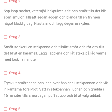
Steg 2
Nyp ihop socker, vetemjöl, bakpulver, salt och smör tills det blir
som smulor. Tillsätt sedan äggen och blanda till en fin men
något kladdig deg. Plasta in och lägg degen in i kylen.
Steg 3
Smält socker i en stekpanna och tillsätt smör och rör om tills
det blivit en karamell. Lägg i äpplena och låt steka på låg värme
med lock i 8 minuter.
Steg 4
Tryck ut smördegen och lägg över äpplena i stekpannan och vik
in kanterna försiktigt. Sätt in stekpannan i ugnen och grädda i
15 minuter tills smördegen puffat upp och blivit välgräddad.
Steg 5