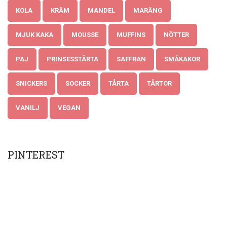
KOLA
KRÄM
MANDEL
MARÄNG
MJUK KAKA
MOUSSE
MUFFINS
NÖTTER
PAJ
PRINSESSTÅRTA
SAFFRAN
SMÅKAKOR
SNICKERS
SOCKER
TÅRTA
TÅRTOR
VANILJ
VEGAN
PINTEREST