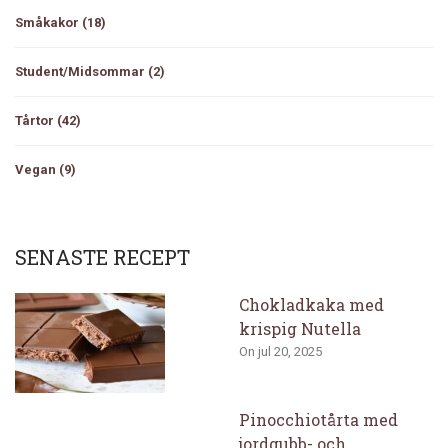
Småkakor
(18)
Student/Midsommar
(2)
Tårtor
(42)
Vegan
(9)
SENASTE RECEPT
Chokladkaka med
krispig Nutella
On jul 20, 2025
Pinocchiotårta med
jordgubb- och