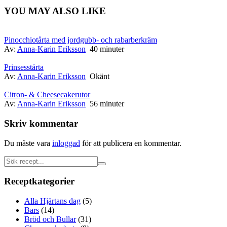
YOU MAY ALSO LIKE
Pinocchiotårta med jordgubb- och rabarberkräm
Av:
Anna-Karin Eriksson
40 minuter
Prinsesstårta
Av:
Anna-Karin Eriksson
Okänt
Citron- & Cheesecakerutor
Av:
Anna-Karin Eriksson
56 minuter
Skriv kommentar
Du måste vara
inloggad
för att publicera en kommentar.
Receptkategorier
Alla Hjärtans dag
(5)
Bars
(14)
Bröd och Bullar
(31)