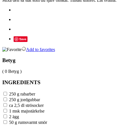
Mixa den så slät som du själv önskar. Tillsätt smöret. Låt svalna.
Save
Add to favorites
Betyg
( 0 Betyg )
INGREDIENTS
250 g rabarber
250 g jordgubbar
ca 2,5 dl strösocker
1 msk majsstärkelse
2 ägg
50 g rumsvarmt smör