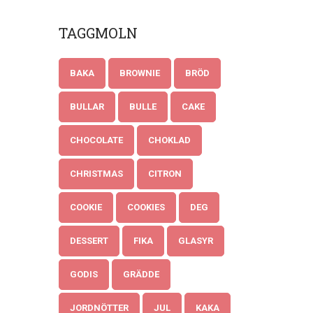
TAGGMOLN
BAKA
BROWNIE
BRÖD
BULLAR
BULLE
CAKE
CHOCOLATE
CHOKLAD
CHRISTMAS
CITRON
COOKIE
COOKIES
DEG
DESSERT
FIKA
GLASYR
GODIS
GRÄDDE
JORDNÖTTER
JUL
KAKA