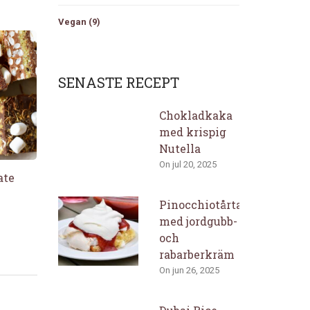
Vegan
(9)
SENASTE RECEPT
Chokladkaka
med krispig
Nutella
On jul 20, 2025
ate
Pinocchiotårta
med jordgubb-
och
rabarberkräm
On jun 26, 2025