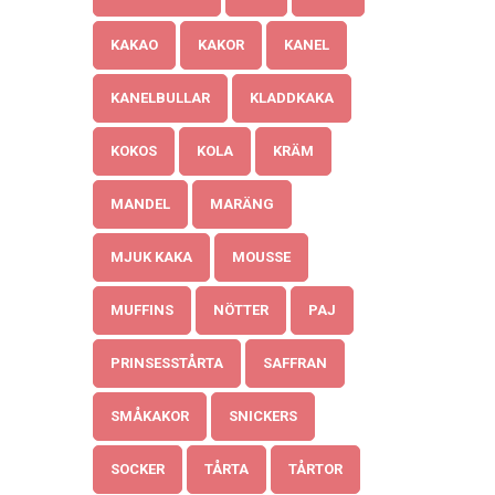
KAKAO
KAKOR
KANEL
KANELBULLAR
KLADDKAKA
KOKOS
KOLA
KRÄM
MANDEL
MARÄNG
MJUK KAKA
MOUSSE
MUFFINS
NÖTTER
PAJ
PRINSESSTÅRTA
SAFFRAN
SMÅKAKOR
SNICKERS
SOCKER
TÅRTA
TÅRTOR