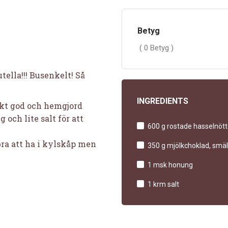
Betyg
( 0 Betyg )
tella!!! Busenkelt! Så
INGREDIENTS
skt god och hemgjord
och lite salt för att
600 g rostade hasselnött
bra att ha i kylskåp men
350 g mjölkchoklad, smäl
1 msk honung
1 krm salt