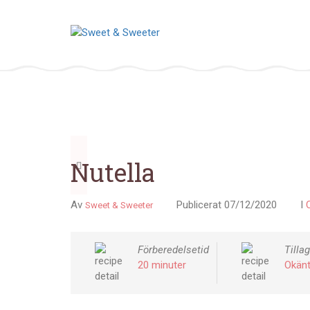
Föregående
Nutella
Av
Publicerat
07/12/2020
I
Sweet & Sweeter
Förberedelsetid
Tilla
20 minuter
Okän