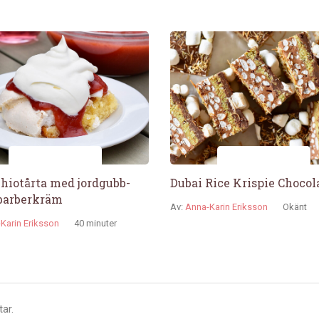
hiotårta med jordgubb-
Dubai Rice Krispie Chocol
barberkräm
Av:
Anna-Karin Eriksson
Okänt
Karin Eriksson
40 minuter
ar.