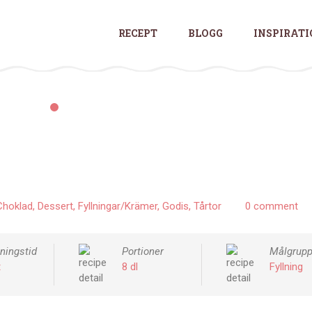
RECEPT
BLOGG
INSPIRAT
Receptdetaljer
Choklad
Dessert
Fyllningar/Krämer
Godis
Tårtor
0 comment
gningstid
Portioner
Målgrup
t
8 dl
Fyllning