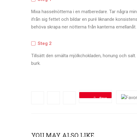
Mixa hasselnötterna i en matberedare. Tar några min
ifrån sig fettet och bildar en puré liknande konsisten
behöva skrapa ner nötterna från kanterna emellanåt.
Steg 2
Tillsätt den smälta mjölkchokladen, honung och salt
burk.
Save
YOU MAY ALSO LIKE