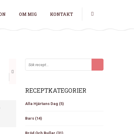
ION
OM MIG
KONTAKT
Nästa
RECEPTKATEGORIER
Alla Hjärtans Dag
(5)
p
Bars
(14)
Bröd Och Bullar
(31)