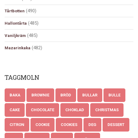
(490)
Tårtbotten
(485)
Hallontårta
(485)
Vaniljkräm
(482)
Mazarinkaka
TAGGMOLN
BAKA
BROWNIE
BRÖD
BULLAR
BULLE
CAKE
CHOCOLATE
CHOKLAD
CHRISTMAS
CITRON
COOKIE
COOKIES
DEG
DESSERT