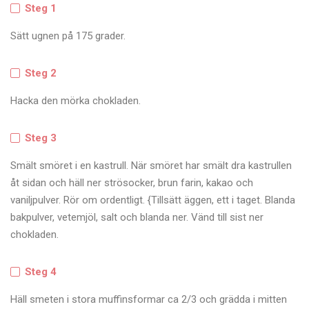
Steg 1
Sätt ugnen på 175 grader.
Steg 2
Hacka den mörka chokladen.
Steg 3
Smält smöret i en kastrull. När smöret har smält dra kastrullen
åt sidan och häll ner strösocker, brun farin, kakao och
vaniljpulver. Rör om ordentligt. {Tillsätt äggen, ett i taget. Blanda
bakpulver, vetemjöl, salt och blanda ner. Vänd till sist ner
chokladen.
Steg 4
Häll smeten i stora muffinsformar ca 2/3 och grädda i mitten