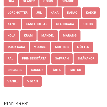
FIKA
GLASYR
GODIS
GRÄDDE
JORDNÖTTER
JUL
KAKA
KAKAO
KAKOR
KANEL
KANELBULLAR
KLADDKAKA
KOKOS
KOLA
KRÄM
MANDEL
MARÄNG
MJUK KAKA
MOUSSE
MUFFINS
NÖTTER
PAJ
PRINSESSTÅRTA
SAFFRAN
SMÅKAKOR
SNICKERS
SOCKER
TÅRTA
TÅRTOR
VANILJ
VEGAN
PINTEREST