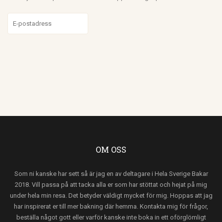
OM OSS
Som ni kanske har sett så är jag en av deltagare i Hela Sverige Bakar
2018. Vill passa på att tacka alla er som har stöttat och hejat på mig
under hela min resa. Det betyder väldigt mycket för mig. Hoppas att jag
har inspirerat er till mer bakning där hemma. Kontakta mig för frågor,
beställa något gott eller varför kanske inte boka in ett oförglömligt