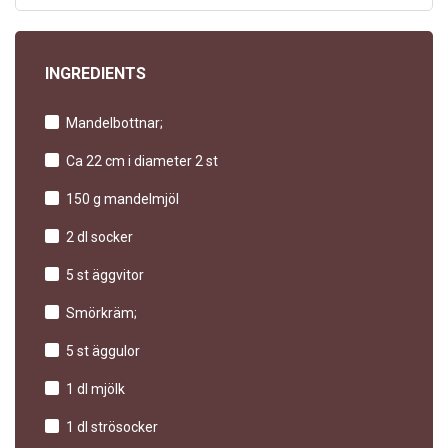
INGREDIENTS
Mandelbottnar;
Ca 22 cm i diameter 2 st
150 g mandelmjöl
2 dl socker
5 st äggvitor
Smörkräm;
5 st äggulor
1 dl mjölk
1 dl strösocker