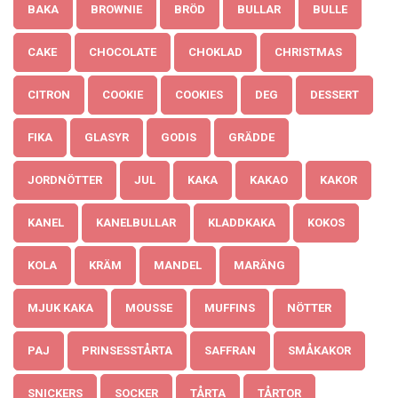
BAKA
BROWNIE
BRÖD
BULLAR
BULLE
CAKE
CHOCOLATE
CHOKLAD
CHRISTMAS
CITRON
COOKIE
COOKIES
DEG
DESSERT
FIKA
GLASYR
GODIS
GRÄDDE
JORDNÖTTER
JUL
KAKA
KAKAO
KAKOR
KANEL
KANELBULLAR
KLADDKAKA
KOKOS
KOLA
KRÄM
MANDEL
MARÄNG
MJUK KAKA
MOUSSE
MUFFINS
NÖTTER
PAJ
PRINSESSTÅRTA
SAFFRAN
SMÅKAKOR
SNICKERS
SOCKER
TÅRTA
TÅRTOR