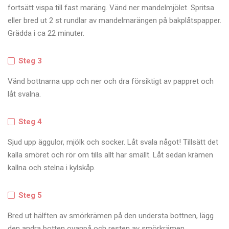
fortsätt vispa till fast maräng. Vänd ner mandelmjölet. Spritsa
eller bred ut 2 st rundlar av mandelmarängen på bakplåtspapper.
Grädda i ca 22 minuter.
Steg 3
Vänd bottnarna upp och ner och dra försiktigt av pappret och
låt svalna.
Steg 4
Sjud upp äggulor, mjölk och socker. Låt svala något! Tillsätt det
kalla smöret och rör om tills allt har smällt. Låt sedan krämen
kallna och stelna i kylskåp.
Steg 5
Bred ut hälften av smörkrämen på den understa bottnen, lägg
den andra botten ovanpå och resten av smörkrämen.