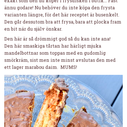
exakt som den du köper i frysdisken i butik… Fast
ännu godare! Nu behöver du inte köpa den frysta
varianten längre, för det här receptet är busenkelt.
Den går dessutom bra att frysa, bara att plocka fram
en bit när du själv önskar.
Den här är så drömmigt god så du kan inte ana!
Den här smaskiga tårtan har härligt mjuka
mandelbottnar som toppas med en gudomlig
smörkräm, sist men inte minst avslutas den med
ett lager marabou daim. MUMS!