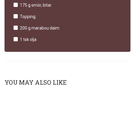
175 g smör, bitar
Topping;
200 g marabou daim
1 tsk olja
YOU MAY ALSO LIKE