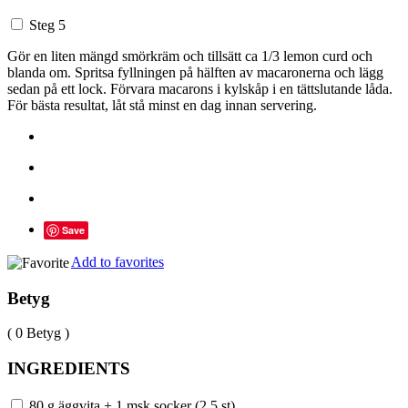
Steg 5
Gör en liten mängd smörkräm och tillsätt ca 1/3 lemon curd och
blanda om. Spritsa fyllningen på hälften av macaronerna och lägg
sedan på ett lock. Förvara macarons i kylskåp i en tättslutande låda.
För bästa resultat, låt stå minst en dag innan servering.
Save
Add to favorites
Betyg
( 0 Betyg )
INGREDIENTS
80 g äggvita + 1 msk socker (2,5 st)