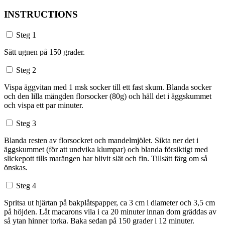
INSTRUCTIONS
Steg 1
Sätt ugnen på 150 grader.
Steg 2
Vispa äggvitan med 1 msk socker till ett fast skum. Blanda socker
och den lilla mängden florsocker (80g) och häll det i äggskummet
och vispa ett par minuter.
Steg 3
Blanda resten av florsockret och mandelmjölet. Sikta ner det i
äggskummet (för att undvika klumpar) och blanda försiktigt med
slickepott tills marängen har blivit slät och fin. Tillsätt färg om så
önskas.
Steg 4
Spritsa ut hjärtan på bakplåtspapper, ca 3 cm i diameter och 3,5 cm
på höjden. Låt macarons vila i ca 20 minuter innan dom gräddas av
så ytan hinner torka. Baka sedan på 150 grader i 12 minuter.