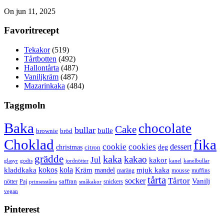
On jun 11, 2025
Favoritrecept
Tekakor
(519)
Tårtbotten
(492)
Hallontårta
(487)
Vaniljkräm
(487)
Mazarinkaka
(484)
Taggmoln
Baka
chocolate
Cake
bullar
bulle
brownie
bröd
Choklad
fika
cookie
cookies
dessert
christmas
deg
citron
grädde
kaka
kakao
Jul
kakor
glasyr
godis
jordnötter
kanel
kanelbullar
kokos
kola
kladdkaka
Kräm
mandel
mjuk kaka
maräng
mousse
muffins
tårta
Tårtor
socker
Vanilj
saffran
nötter
snickers
Paj
prinsesstårta
småkakor
vegan
Pinterest