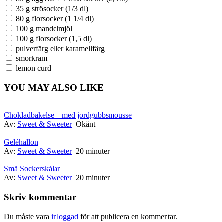
35 g strösocker (1/3 dl)
80 g florsocker (1 1/4 dl)
100 g mandelmjöl
100 g florsocker (1,5 dl)
pulverfärg eller karamellfärg
smörkräm
lemon curd
YOU MAY ALSO LIKE
Chokladbakelse – med jordgubbsmousse
Av:
Sweet & Sweeter
Okänt
Geléhallon
Av:
Sweet & Sweeter
20 minuter
Små Sockerskålar
Av:
Sweet & Sweeter
20 minuter
Skriv kommentar
Du måste vara
inloggad
för att publicera en kommentar.