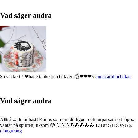
- Instagram kommentar -
Vad säger andra
Så vackert !!❤både tanke och bakverk👌❤❤❤//
annacarolinebakar
- Instagram Kommentar -
Vad säger andra
Alltså ... du är bäst! Känns som om du ligger och lurpassar i ett lopp...
väntar på spurten, liksom 😊💪💪💪💪💪💪💪💪 Du är STRONG!//
ojangurang