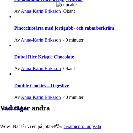
Av
Anna-Karin Eriksson
Okänt
Pinocchiotårta med jordgubb- och rabarberkräm
Av
Anna-Karin Eriksson
40 minuter
Dubai Rice Krispie Chocolate
Av
Anna-Karin Eriksson
Okänt
Double Cookies – Digestive
Av
Anna-Karin Eriksson
40 minuter
Vad säger andra
VISA ALLA
Wow! När får vi en på jobbet😍//
ceramicpro_uppsala