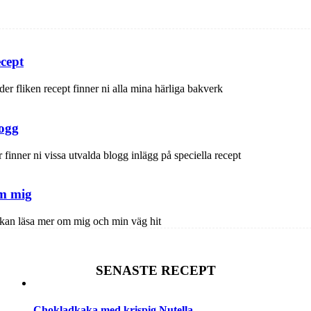
cept
er fliken recept finner ni alla mina härliga bakverk
ogg
 finner ni vissa utvalda blogg inlägg på speciella recept
m mig
kan läsa mer om mig och min väg hit
SENASTE RECEPT
Chokladkaka med krispig Nutella