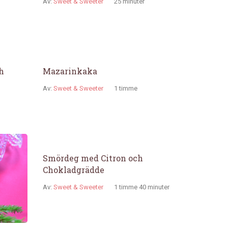
Av:
Sweet & Sweeter
25 minuter
h
Mazarinkaka
Av:
Sweet & Sweeter
1 timme
Smördeg med Citron och
Chokladgrädde
Av:
Sweet & Sweeter
1 timme 40 minuter