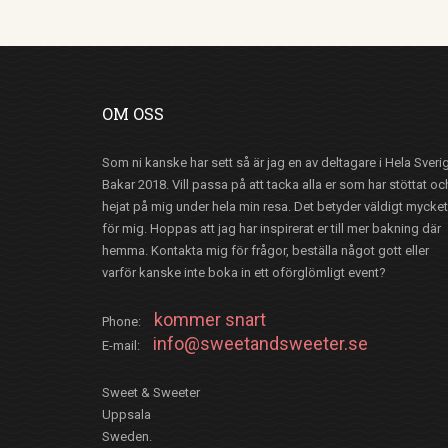
OM OSS
Som ni kanske har sett så är jag en av deltagare i Hela Sveri
Bakar 2018. Vill passa på att tacka alla er som har stöttat oc
hejat på mig under hela min resa. Det betyder väldigt mycket
för mig. Hoppas att jag har inspirerat er till mer bakning där
hemma. Kontakta mig för frågor, beställa något gott eller
varför kanske inte boka in ett oförglömligt event?
kommer snart
Phone:
info@sweetandsweeter.se
E-mail:
Sweet & Sweeter
Uppsala
Sweden.