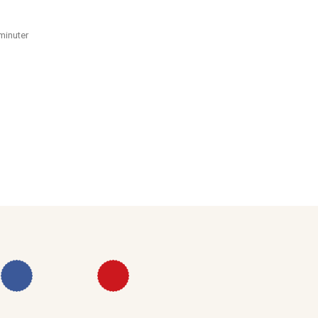
minuter