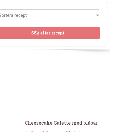
ION
OM MIG
KONTAKT
Sök efter recept
Cheesecake Galette med blåbär