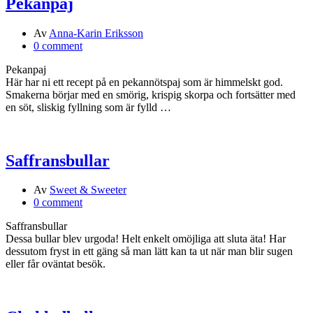
Pekanpaj
Av
Anna-Karin Eriksson
0 comment
Pekanpaj
Här har ni ett recept på en pekannötspaj som är himmelskt god.
Smakerna börjar med en smörig, krispig skorpa och fortsätter med
en söt, sliskig fyllning som är fylld …
Saffransbullar
Av
Sweet & Sweeter
0 comment
Saffransbullar
Dessa bullar blev urgoda! Helt enkelt omöjliga att sluta äta! Har
dessutom fryst in ett gäng så man lätt kan ta ut när man blir sugen
eller får oväntat besök.