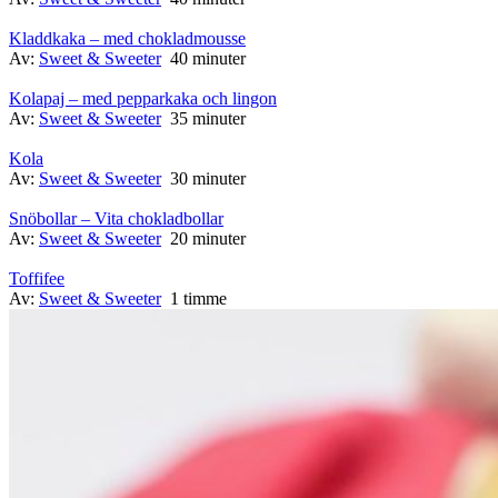
Kladdkaka – med chokladmousse
Av:
Sweet & Sweeter
40 minuter
Kolapaj – med pepparkaka och lingon
Av:
Sweet & Sweeter
35 minuter
Kola
Av:
Sweet & Sweeter
30 minuter
Snöbollar – Vita chokladbollar
Av:
Sweet & Sweeter
20 minuter
Toffifee
Av:
Sweet & Sweeter
1 timme