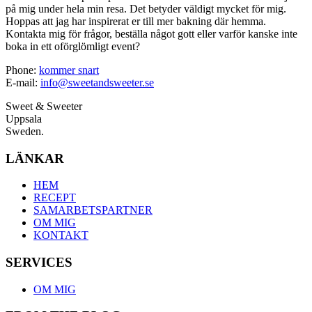
på mig under hela min resa. Det betyder väldigt mycket för mig.
Hoppas att jag har inspirerat er till mer bakning där hemma.
Kontakta mig för frågor, beställa något gott eller varför kanske inte
boka in ett oförglömligt event?
Phone:
kommer snart
E-mail:
info@sweetandsweeter.se
Sweet & Sweeter
Uppsala
Sweden.
LÄNKAR
HEM
RECEPT
SAMARBETSPARTNER
OM MIG
KONTAKT
SERVICES
OM MIG