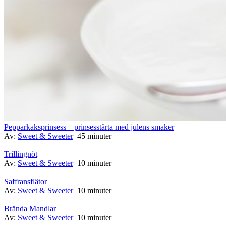
Pepparkaksprinsess – prinsesstårta med julens smaker
Av:
Sweet & Sweeter
45 minuter
Trillingnöt
Av:
Sweet & Sweeter
10 minuter
Saffransflätor
Av:
Sweet & Sweeter
10 minuter
Brända Mandlar
Av:
Sweet & Sweeter
10 minuter