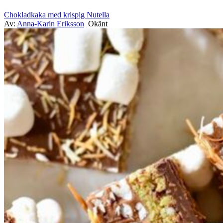
Chokladkaka med krispig Nutella
Av:
Anna-Karin Eriksson
Okänt