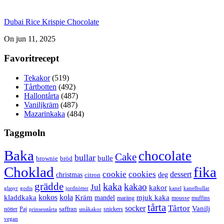
Dubai Rice Krispie Chocolate
On jun 11, 2025
Favoritrecept
Tekakor
(519)
Tårtbotten
(492)
Hallontårta
(487)
Vaniljkräm
(487)
Mazarinkaka
(484)
Taggmoln
Baka
chocolate
Cake
bullar
bulle
brownie
bröd
Choklad
fika
cookie
cookies
dessert
christmas
deg
citron
grädde
kaka
kakao
Jul
kakor
glasyr
godis
jordnötter
kanel
kanelbullar
kokos
kola
kladdkaka
Kräm
mandel
mjuk kaka
maräng
mousse
muffins
tårta
Tårtor
socker
Vanilj
saffran
nötter
snickers
Paj
prinsesstårta
småkakor
vegan