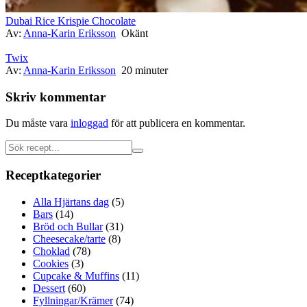
Dubai Rice Krispie Chocolate
Av:
Anna-Karin Eriksson
Okänt
Twix
Av:
Anna-Karin Eriksson
20 minuter
Skriv kommentar
Du måste vara
inloggad
för att publicera en kommentar.
Receptkategorier
Alla Hjärtans dag
(5)
Bars
(14)
Bröd och Bullar
(31)
Cheesecake/tarte
(8)
Choklad
(78)
Cookies
(3)
Cupcake & Muffins
(11)
Dessert
(60)
Fyllningar/Krämer
(74)