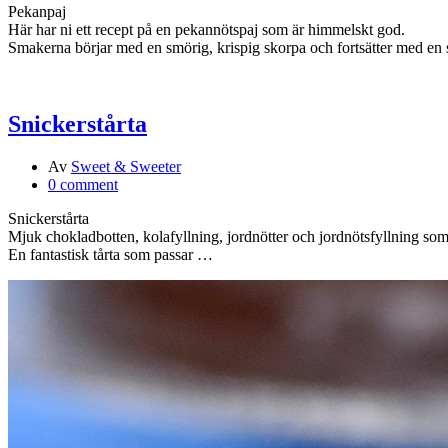
Pekanpaj
Här har ni ett recept på en pekannötspaj som är himmelskt god.
Smakerna börjar med en smörig, krispig skorpa och fortsätter med en s
Snickerstårta
Av
Sweet & Sweeter
0 comment
Snickerstårta
Mjuk chokladbotten, kolafyllning, jordnötter och jordnötsfyllning s
En fantastisk tårta som passar …