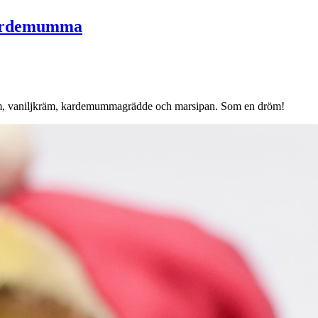
 kardemumma
lkräm, vaniljkräm, kardemummagrädde och marsipan. Som en dröm!