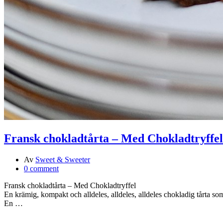
Fransk chokladtårta – Med Chokladtryffel
Av
Sweet & Sweeter
0 comment
Fransk chokladtårta – Med Chokladtryffel
En krämig, kompakt och alldeles, alldeles, alldeles chokladig tårta s
En …