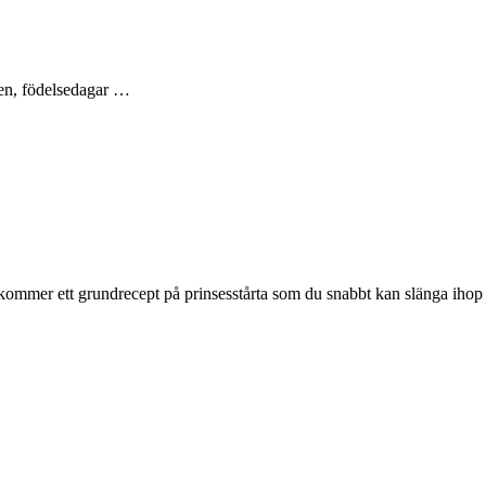
sten, födelsedagar …
är kommer ett grundrecept på prinsesstårta som du snabbt kan slänga ih