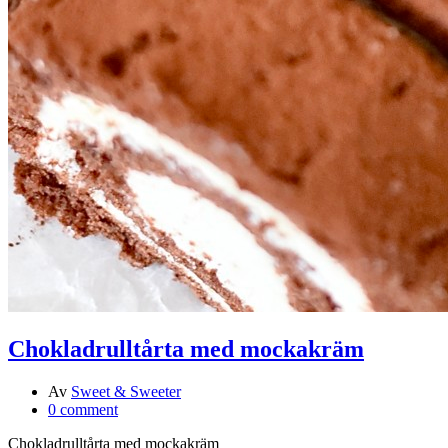
Chokladrulltårta med mockakräm
Av
Sweet & Sweeter
0 comment
Chokladrulltårta med mockakräm