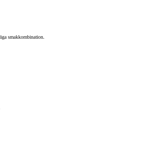
roliga smakkombination.
.
…