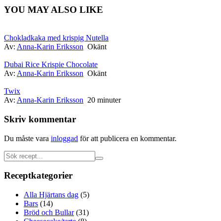
YOU MAY ALSO LIKE
Chokladkaka med krispig Nutella
Av:
Anna-Karin Eriksson
Okänt
Dubai Rice Krispie Chocolate
Av:
Anna-Karin Eriksson
Okänt
Twix
Av:
Anna-Karin Eriksson
20 minuter
Skriv kommentar
Du måste vara
inloggad
för att publicera en kommentar.
Receptkategorier
Alla Hjärtans dag
(5)
Bars
(14)
Bröd och Bullar
(31)