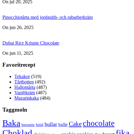
On jul 20, 2025
Pinocchiotårta med jordgubb- och rabarberkräm
On jun 26, 2025
Dubai Rice Krispie Chocolate
On jun 11, 2025
Favoritrecept
Tekakor
(519)
Tårtbotten
(492)
Hallontårta
(487)
Vaniljkräm
(487)
Mazarinkaka
(484)
Taggmoln
Baka
chocolate
Cake
bullar
bulle
brownie
bröd
Choklad
fika