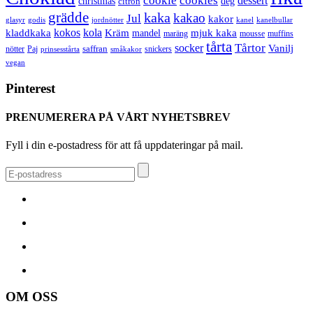
cookie
cookies
dessert
christmas
deg
citron
grädde
kaka
kakao
Jul
kakor
glasyr
godis
jordnötter
kanel
kanelbullar
kokos
kola
kladdkaka
Kräm
mandel
mjuk kaka
maräng
mousse
muffins
tårta
Tårtor
socker
Vanilj
saffran
nötter
snickers
Paj
prinsesstårta
småkakor
vegan
Pinterest
PRENUMERERA PÅ VÅRT NYHETSBREV
Fyll i din e-postadress för att få uppdateringar på mail.
OM OSS