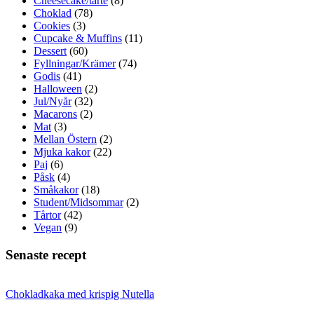
Cheesecake/tarte
(8)
Choklad
(78)
Cookies
(3)
Cupcake & Muffins
(11)
Dessert
(60)
Fyllningar/Krämer
(74)
Godis
(41)
Halloween
(2)
Jul/Nyår
(32)
Macarons
(2)
Mat
(3)
Mellan Östern
(2)
Mjuka kakor
(22)
Paj
(6)
Påsk
(4)
Småkakor
(18)
Student/Midsommar
(2)
Tårtor
(42)
Vegan
(9)
Senaste recept
Chokladkaka med krispig Nutella