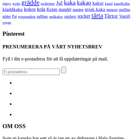
grädde
kaka
kakao
Jul
kakor
glasyr
godis
jordnötter
kanel
kanelbullar
kokos
kola
kladdkaka
Kräm
mandel
mjuk kaka
maräng
mousse
muffins
tårta
Tårtor
socker
Vanilj
saffran
nötter
snickers
Paj
prinsesstårta
småkakor
vegan
Pinterest
PRENUMERERA PÅ VÅRT NYHETSBREV
Fyll i din e-postadress för att få uppdateringar på mail.
OM OSS
Som ni kanske har sett så är jag en av deltagare i Hela Sverige