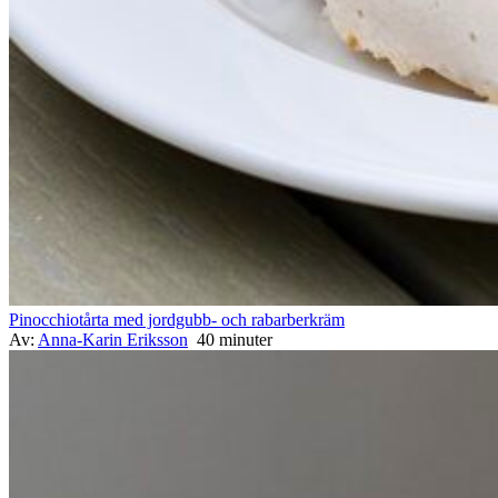
Pinocchiotårta med jordgubb- och rabarberkräm
Av:
Anna-Karin Eriksson
40 minuter