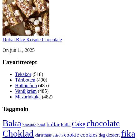
Dubai Rice Krispie Chocolate
On jun 11, 2025
Favoritrecept
Tekakor
(518)
Tårtbotten
(490)
Hallontårta
(485)
Vaniljkräm
(485)
Mazarinkaka
(482)
Taggmoln
Baka
chocolate
Cake
bullar
bulle
brownie
bröd
Choklad
fika
cookie
cookies
dessert
christmas
deg
citron