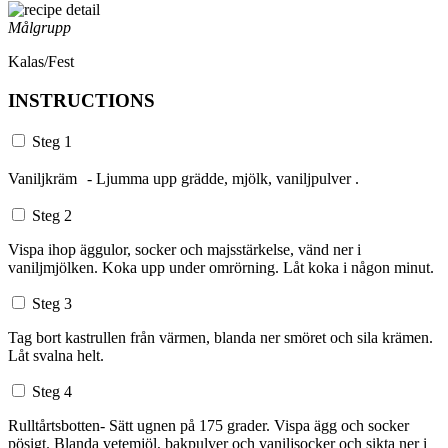
Målgrupp
Kalas/Fest
INSTRUCTIONS
Steg 1
Vaniljkräm - Ljumma upp grädde, mjölk, vaniljpulver .
Steg 2
Vispa ihop äggulor, socker och majsstärkelse, vänd ner i
vaniljmjölken. Koka upp under omrörning. Låt koka i någon minut.
Steg 3
Tag bort kastrullen från värmen, blanda ner smöret och sila krämen.
Låt svalna helt.
Steg 4
Rulltårtsbotten- Sätt ugnen på 175 grader. Vispa ägg och socker
pösigt. Blanda vetemjöl, bakpulver och vaniljsocker och sikta ner i