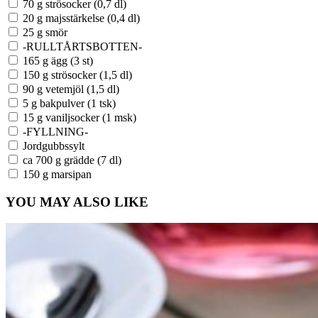
70 g strösocker (0,7 dl)
20 g majsstärkelse (0,4 dl)
25 g smör
-RULLTÅRTSBOTTEN-
165 g ägg (3 st)
150 g strösocker (1,5 dl)
90 g vetemjöl (1,5 dl)
5 g bakpulver (1 tsk)
15 g vaniljsocker (1 msk)
-FYLLNING-
Jordgubbssylt
ca 700 g grädde (7 dl)
150 g marsipan
YOU MAY ALSO LIKE