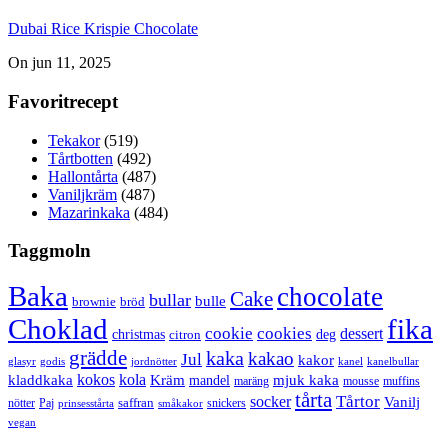
Dubai Rice Krispie Chocolate
On jun 11, 2025
Favoritrecept
Tekakor
(519)
Tårtbotten
(492)
Hallontårta
(487)
Vaniljkräm
(487)
Mazarinkaka
(484)
Taggmoln
Baka
chocolate
Cake
bullar
bulle
brownie
bröd
Choklad
fika
cookie
cookies
dessert
christmas
deg
citron
grädde
kaka
kakao
Jul
kakor
glasyr
godis
jordnötter
kanel
kanelbullar
kokos
kola
kladdkaka
Kräm
mandel
mjuk kaka
maräng
mousse
muffins
tårta
Tårtor
socker
Vanilj
saffran
nötter
snickers
Paj
prinsesstårta
småkakor
vegan