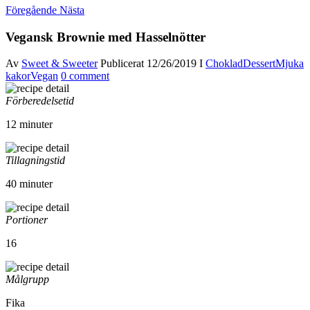
Föregående
Nästa
Vegansk Brownie med Hasselnötter
Av
Sweet & Sweeter
Publicerat
12/26/2019
I
Choklad
Dessert
Mjuka
kakor
Vegan
0 comment
Förberedelsetid
12 minuter
Tillagningstid
40 minuter
Portioner
16
Målgrupp
Fika