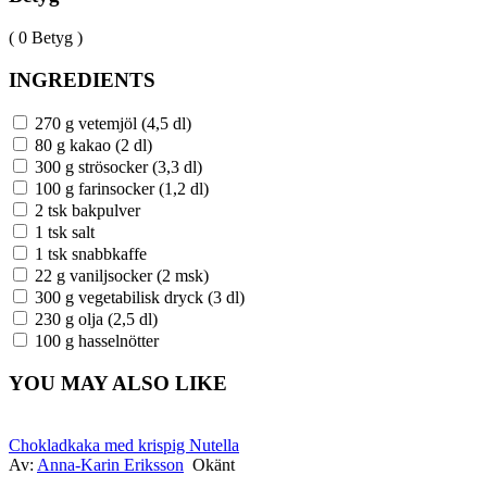
( 0 Betyg )
INGREDIENTS
270 g vetemjöl (4,5 dl)
80 g kakao (2 dl)
300 g strösocker (3,3 dl)
100 g farinsocker (1,2 dl)
2 tsk bakpulver
1 tsk salt
1 tsk snabbkaffe
22 g vaniljsocker (2 msk)
300 g vegetabilisk dryck (3 dl)
230 g olja (2,5 dl)
100 g hasselnötter
YOU MAY ALSO LIKE
Chokladkaka med krispig Nutella
Av:
Anna-Karin Eriksson
Okänt