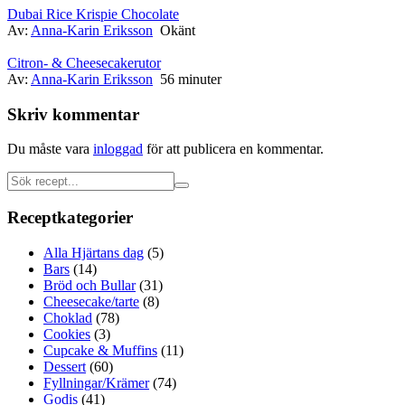
Dubai Rice Krispie Chocolate
Av:
Anna-Karin Eriksson
Okänt
Citron- & Cheesecakerutor
Av:
Anna-Karin Eriksson
56 minuter
Skriv kommentar
Du måste vara
inloggad
för att publicera en kommentar.
Receptkategorier
Alla Hjärtans dag
(5)
Bars
(14)
Bröd och Bullar
(31)
Cheesecake/tarte
(8)
Choklad
(78)
Cookies
(3)
Cupcake & Muffins
(11)
Dessert
(60)
Fyllningar/Krämer
(74)
Godis
(41)