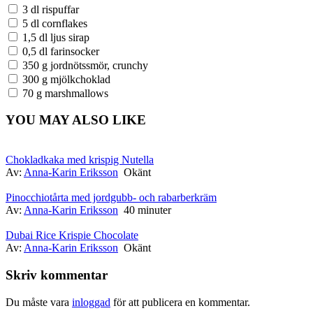
3 dl rispuffar
5 dl cornflakes
1,5 dl ljus sirap
0,5 dl farinsocker
350 g jordnötssmör, crunchy
300 g mjölkchoklad
70 g marshmallows
YOU MAY ALSO LIKE
Chokladkaka med krispig Nutella
Av:
Anna-Karin Eriksson
Okänt
Pinocchiotårta med jordgubb- och rabarberkräm
Av:
Anna-Karin Eriksson
40 minuter
Dubai Rice Krispie Chocolate
Av:
Anna-Karin Eriksson
Okänt
Skriv kommentar
Du måste vara
inloggad
för att publicera en kommentar.