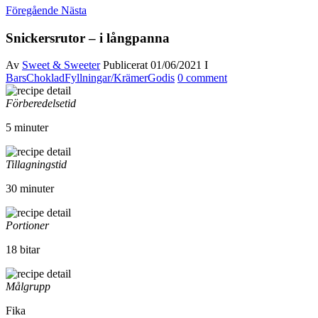
Föregående
Nästa
Snickersrutor – i långpanna
Av
Sweet & Sweeter
Publicerat
01/06/2021
I
Bars
Choklad
Fyllningar/Krämer
Godis
0 comment
Förberedelsetid
5 minuter
Tillagningstid
30 minuter
Portioner
18 bitar
Målgrupp
Fika