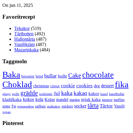
On jun 11, 2025
Favoritrecept
Tekakor
(519)
Tårtbotten
(492)
Hallontårta
(487)
Vaniljkräm
(487)
Mazarinkaka
(484)
Taggmoln
Baka
chocolate
Cake
bullar
bulle
brownie
bröd
Choklad
fika
cookie
cookies
dessert
christmas
deg
citron
grädde
kaka
kakao
Jul
kakor
glasyr
godis
jordnötter
kanel
kanelbullar
kokos
kola
kladdkaka
Kräm
mandel
mjuk kaka
maräng
mousse
muffins
tårta
Tårtor
socker
Vanilj
saffran
nötter
snickers
Paj
prinsesstårta
småkakor
vegan
Pinterest