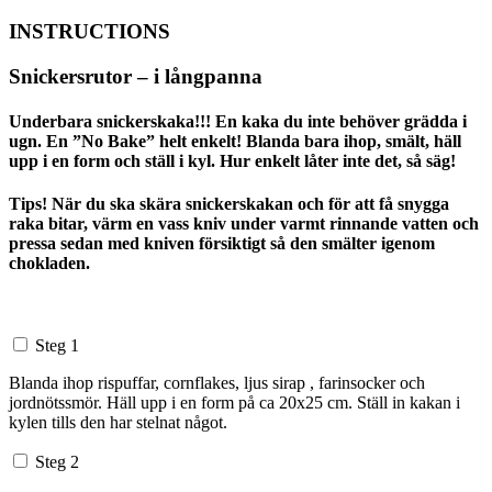
INSTRUCTIONS
Snickersrutor – i långpanna
Underbara snickerskaka!!! En kaka du inte behöver grädda i
ugn. En ”No Bake” helt enkelt! Blanda bara ihop, smält, häll
upp i en form och ställ i kyl. Hur enkelt låter inte det, så säg!
Tips! När du ska skära snickerskakan och för att få snygga
raka bitar, värm en vass kniv under varmt rinnande vatten och
pressa sedan med kniven försiktigt så den smälter igenom
chokladen.
Steg 1
Blanda ihop rispuffar, cornflakes, ljus sirap , farinsocker och
jordnötssmör. Häll upp i en form på ca 20x25 cm. Ställ in kakan i
kylen tills den har stelnat något.
Steg 2