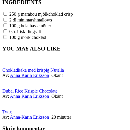
INGREDIENTS
250 g marabou mjölkchoklad crisp
2 dl minimarshmallows
100 g hela hasselnötter
0,5-1 tsk flingsalt
100 g mörk choklad
YOU MAY ALSO LIKE
Chokladkaka med krispig Nutella
Av:
Anna-Karin Eriksson
Okänt
Dubai Rice Krispie Chocolate
Av:
Anna-Karin Eriksson
Okänt
Twix
Av:
Anna-Karin Eriksson
20 minuter
Skriv kommentar