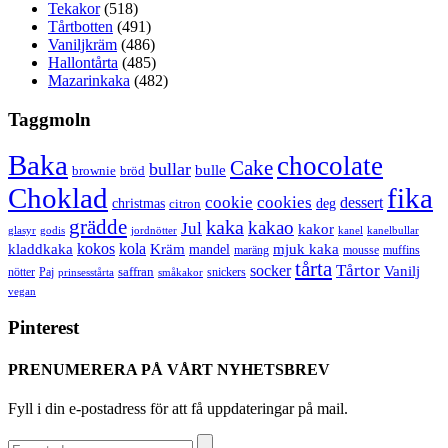
Tekakor
(518)
Tårtbotten
(491)
Vaniljkräm
(486)
Hallontårta
(485)
Mazarinkaka
(482)
Taggmoln
Baka
chocolate
Cake
bullar
bulle
brownie
bröd
Choklad
fika
cookie
cookies
dessert
christmas
deg
citron
grädde
kaka
kakao
Jul
kakor
glasyr
godis
jordnötter
kanel
kanelbullar
kokos
kola
kladdkaka
Kräm
mandel
mjuk kaka
maräng
mousse
muffins
tårta
Tårtor
socker
Vanilj
saffran
nötter
snickers
Paj
prinsesstårta
småkakor
vegan
Pinterest
PRENUMERERA PÅ VÅRT NYHETSBREV
Fyll i din e-postadress för att få uppdateringar på mail.