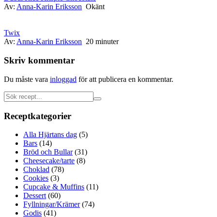
Av:
Anna-Karin Eriksson
Okänt
Twix
Av:
Anna-Karin Eriksson
20 minuter
Skriv kommentar
Du måste vara
inloggad
för att publicera en kommentar.
Receptkategorier
Alla Hjärtans dag
(5)
Bars
(14)
Bröd och Bullar
(31)
Cheesecake/tarte
(8)
Choklad
(78)
Cookies
(3)
Cupcake & Muffins
(11)
Dessert
(60)
Fyllningar/Krämer
(74)
Godis
(41)