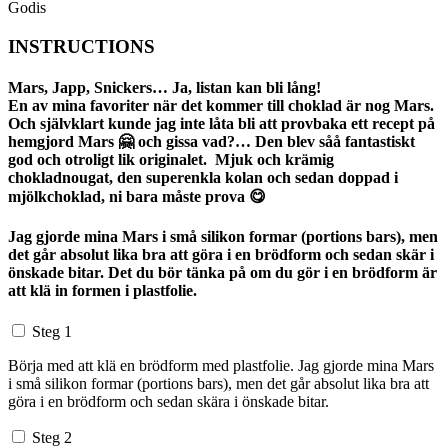
Godis
INSTRUCTIONS
Mars, Japp, Snickers… Ja, listan kan bli lång!
En av mina favoriter när det kommer till choklad är nog Mars.
Och självklart kunde jag inte låta bli att provbaka ett recept på
hemgjord Mars 🤗 och gissa vad?… Den blev såå fantastiskt
god och otroligt lik originalet. Mjuk och krämig
chokladnougat, den superenkla kolan och sedan doppad i
mjölkchoklad, ni bara måste prova 😋
Jag gjorde mina Mars i små silikon formar (portions bars), men
det går absolut lika bra att göra i en brödform och sedan skär i
önskade bitar. Det du bör tänka på om du gör i en brödform är
att klä in formen i plastfolie.
Steg 1
Börja med att klä en brödform med plastfolie. Jag gjorde mina Mars
i små silikon formar (portions bars), men det går absolut lika bra att
göra i en brödform och sedan skära i önskade bitar.
Steg 2