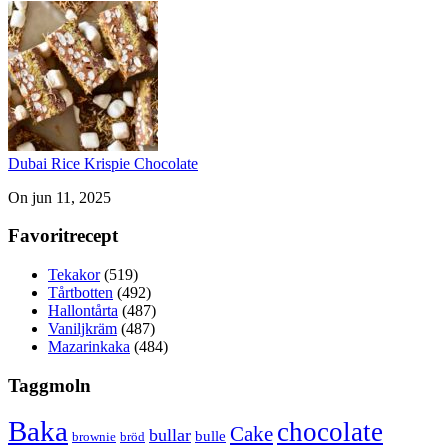
Dubai Rice Krispie Chocolate
On jun 11, 2025
Favoritrecept
Tekakor
(519)
Tårtbotten
(492)
Hallontårta
(487)
Vaniljkräm
(487)
Mazarinkaka
(484)
Taggmoln
Baka
chocolate
Cake
bullar
bulle
brownie
bröd