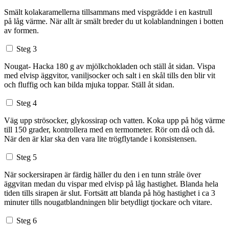
Smält kolakaramellerna tillsammans med vispgrädde i en kastrull
på låg värme. När allt är smält breder du ut kolablandningen i botten
av formen.
Steg 3
Nougat- Hacka 180 g av mjölkchokladen och ställ åt sidan. Vispa
med elvisp äggvitor, vaniljsocker och salt i en skål tills den blir vit
och fluffig och kan bilda mjuka toppar. Ställ åt sidan.
Steg 4
Väg upp strösocker, glykossirap och vatten. Koka upp på hög värme
till 150 grader, kontrollera med en termometer. Rör om då och då.
När den är klar ska den vara lite trögflytande i konsistensen.
Steg 5
När sockersirapen är färdig häller du den i en tunn stråle över
äggvitan medan du vispar med elvisp på låg hastighet. Blanda hela
tiden tills sirapen är slut. Fortsätt att blanda på hög hastighet i ca 3
minuter tills nougatblandningen blir betydligt tjockare och vitare.
Steg 6