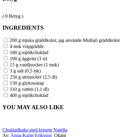
( 0 Betyg )
INGREDIENTS
200 g mjuka gräddkolor, jag använde Mullsjö gräddkolor
4 msk vispgrädde
180 g mjölkchoklad
100 g äggvita (3 st)
15 g vaniljsocker (1 msk)
3 g salt (0,5 tsk)
250 g strösocker (2,5 dl)
130 g glykossirap
110 g vatten (1,1 dl)
400 g mjölkchoklad
YOU MAY ALSO LIKE
Chokladkaka med krispig Nutella
Av:
Anna-Karin Eriksson
Okänt