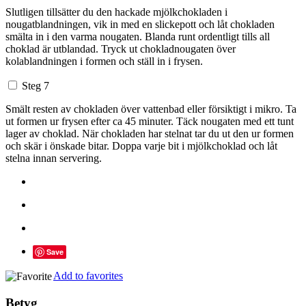
Slutligen tillsätter du den hackade mjölkchokladen i
nougatblandningen, vik in med en slickepott och låt chokladen
smälta in i den varma nougaten. Blanda runt ordentligt tills all
choklad är utblandad. Tryck ut chokladnougaten över
kolablandningen i formen och ställ in i frysen.
Steg 7
Smält resten av chokladen över vattenbad eller försiktigt i mikro. Ta
ut formen ur frysen efter ca 45 minuter. Täck nougaten med ett tunt
lager av choklad. När chokladen har stelnat tar du ut den ur formen
och skär i önskade bitar. Doppa varje bit i mjölkchoklad och låt
stelna innan servering.
Save
Add to favorites
Betyg