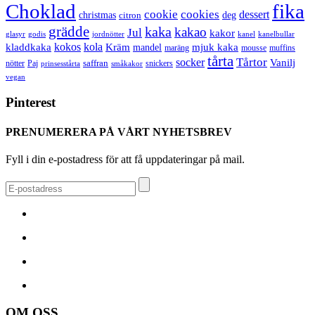
Choklad
fika
cookie
cookies
dessert
christmas
deg
citron
grädde
kaka
kakao
Jul
kakor
glasyr
godis
jordnötter
kanel
kanelbullar
kokos
kola
kladdkaka
Kräm
mandel
mjuk kaka
maräng
mousse
muffins
tårta
Tårtor
socker
Vanilj
saffran
nötter
snickers
Paj
prinsesstårta
småkakor
vegan
Pinterest
PRENUMERERA PÅ VÅRT NYHETSBREV
Fyll i din e-postadress för att få uppdateringar på mail.
OM OSS