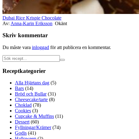
Dubai Rice Krispie Chocolate
Av:
Anna-Karin Eriksson
Okänt
Skriv kommentar
Du måste vara
inloggad
för att publicera en kommentar.
Receptkategorier
Alla Hjärtans dag
(5)
Bars
(14)
Bröd och Bullar
(31)
Cheesecake/tarte
(8)
Choklad
(78)
Cookies
(3)
Cupcake & Muffins
(11)
Dessert
(60)
Fyllningar/Krämer
(74)
Godis
(41)
Halloween
(2)