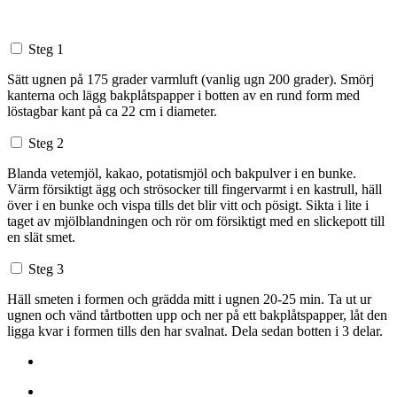
Steg 1
Sätt ugnen på 175 grader varmluft (vanlig ugn 200 grader). Smörj
kanterna och lägg bakplåtspapper i botten av en rund form med
löstagbar kant på ca 22 cm i diameter.
Steg 2
Blanda vetemjöl, kakao, potatismjöl och bakpulver i en bunke.
Värm försiktigt ägg och strösocker till fingervarmt i en kastrull, häll
över i en bunke och vispa tills det blir vitt och pösigt. Sikta i lite i
taget av mjölblandningen och rör om försiktigt med en slickepott till
en slät smet.
Steg 3
Häll smeten i formen och grädda mitt i ugnen 20-25 min. Ta ut ur
ugnen och vänd tårtbotten upp och ner på ett bakplåtspapper, låt den
ligga kvar i formen tills den har svalnat. Dela sedan botten i 3 delar.