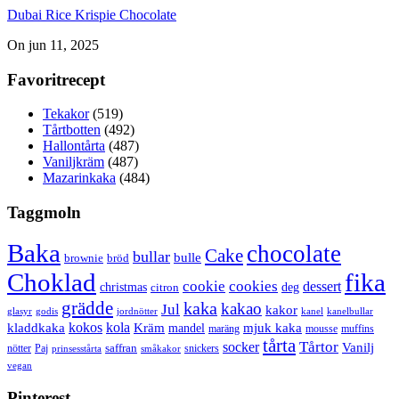
Dubai Rice Krispie Chocolate
On jun 11, 2025
Favoritrecept
Tekakor
(519)
Tårtbotten
(492)
Hallontårta
(487)
Vaniljkräm
(487)
Mazarinkaka
(484)
Taggmoln
Baka
chocolate
Cake
bullar
bulle
brownie
bröd
Choklad
fika
cookie
cookies
dessert
christmas
deg
citron
grädde
kaka
kakao
Jul
kakor
glasyr
godis
jordnötter
kanel
kanelbullar
kokos
kola
kladdkaka
Kräm
mandel
mjuk kaka
maräng
mousse
muffins
tårta
Tårtor
socker
Vanilj
saffran
nötter
snickers
Paj
prinsesstårta
småkakor
vegan
Pinterest