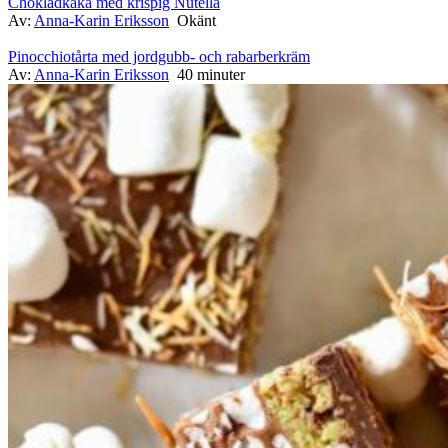
Chokladkaka med krispig Nutella
Av:
Anna-Karin Eriksson
Okänt
Pinocchiotårta med jordgubb- och rabarberkräm
Av:
Anna-Karin Eriksson
40 minuter