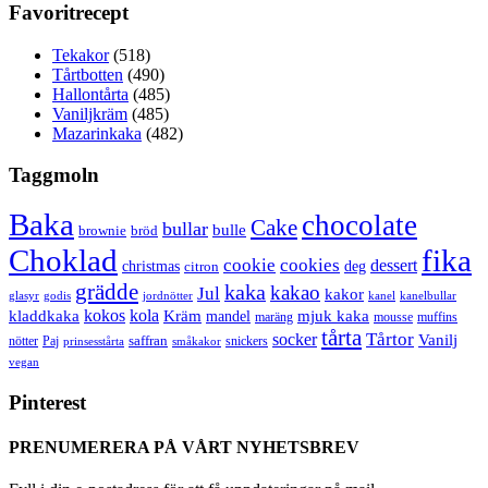
Favoritrecept
Tekakor
(518)
Tårtbotten
(490)
Hallontårta
(485)
Vaniljkräm
(485)
Mazarinkaka
(482)
Taggmoln
Baka
chocolate
Cake
bullar
bulle
brownie
bröd
Choklad
fika
cookie
cookies
dessert
christmas
deg
citron
grädde
kaka
kakao
Jul
kakor
glasyr
godis
jordnötter
kanel
kanelbullar
kokos
kola
kladdkaka
Kräm
mandel
mjuk kaka
maräng
mousse
muffins
tårta
Tårtor
socker
Vanilj
saffran
nötter
snickers
Paj
prinsesstårta
småkakor
vegan
Pinterest
PRENUMERERA PÅ VÅRT NYHETSBREV