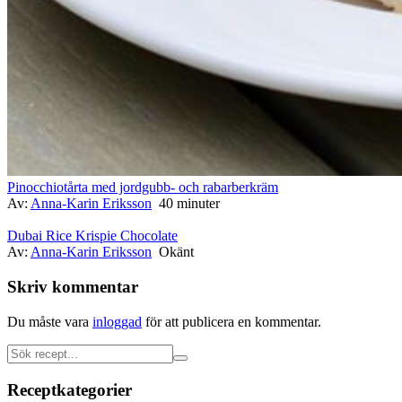
Pinocchiotårta med jordgubb- och rabarberkräm
Av:
Anna-Karin Eriksson
40 minuter
Dubai Rice Krispie Chocolate
Av:
Anna-Karin Eriksson
Okänt
Skriv kommentar
Du måste vara
inloggad
för att publicera en kommentar.
Receptkategorier