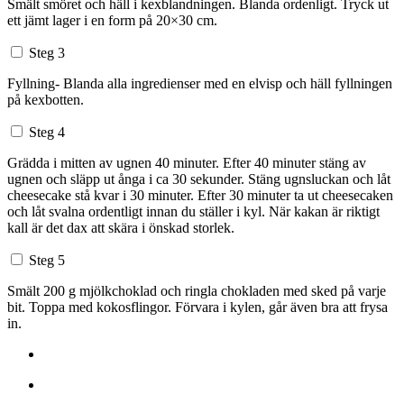
Smält smöret och häll i kexblandningen. Blanda ordenligt. Tryck ut
ett jämt lager i en form på 20×30 cm.
Steg 3
Fyllning- Blanda alla ingredienser med en elvisp och häll fyllningen
på kexbotten.
Steg 4
Grädda i mitten av ugnen 40 minuter. Efter 40 minuter stäng av
ugnen och släpp ut ånga i ca 30 sekunder. Stäng ugnsluckan och låt
cheesecake stå kvar i 30 minuter. Efter 30 minuter ta ut cheesecaken
och låt svalna ordentligt innan du ställer i kyl. När kakan är riktigt
kall är det dax att skära i önskad storlek.
Steg 5
Smält 200 g mjölkchoklad och ringla chokladen med sked på varje
bit. Toppa med kokosflingor. Förvara i kylen, går även bra att frysa
in.