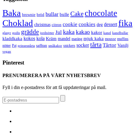
Baka
chocolate
Cake
bullar
bulle
brownie
bröd
Choklad
fika
cookie
cookies
dessert
christmas
deg
citron
grädde
kaka
kakao
Jul
kakor
glasyr
godis
jordnötter
kanel
kanelbullar
kokos
kola
kladdkaka
Kräm
mandel
mjuk kaka
maräng
mousse
muffins
tårta
Tårtor
socker
Vanilj
saffran
nötter
snickers
Paj
prinsesstårta
småkakor
vegan
Pinterest
PRENUMERERA PÅ VÅRT NYHETSBREV
Fyll i din e-postadress för att få uppdateringar på mail.