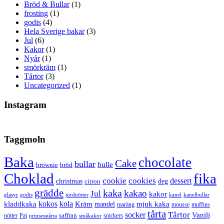
Bröd & Bullar
(1)
frosting
(1)
godis
(4)
Hela Sverige bakar
(3)
Jul
(6)
Kakor
(1)
Nyår
(1)
smörkräm
(1)
Tårtor
(3)
Uncategorized
(1)
Instagram
Taggmoln
Baka
chocolate
Cake
bullar
bulle
brownie
bröd
Choklad
fika
cookie
cookies
dessert
christmas
deg
citron
grädde
kaka
kakao
Jul
kakor
glasyr
godis
jordnötter
kanel
kanelbullar
kokos
kola
kladdkaka
Kräm
mandel
mjuk kaka
maräng
mousse
muffins
tårta
Tårtor
socker
Vanilj
saffran
nötter
snickers
Paj
prinsesstårta
småkakor