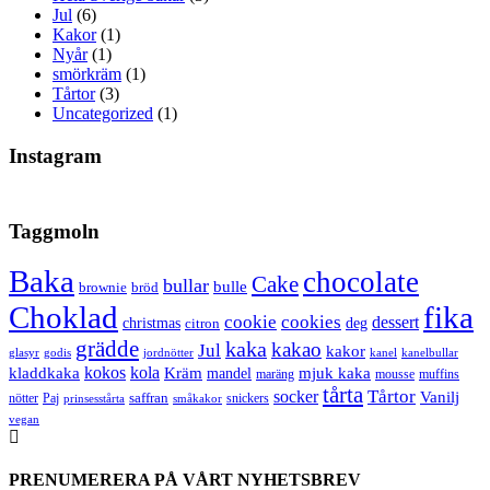
Jul
(6)
Kakor
(1)
Nyår
(1)
smörkräm
(1)
Tårtor
(3)
Uncategorized
(1)
Instagram
Taggmoln
Baka
chocolate
Cake
bullar
bulle
brownie
bröd
Choklad
fika
cookie
cookies
dessert
christmas
deg
citron
grädde
kaka
kakao
Jul
kakor
glasyr
godis
jordnötter
kanel
kanelbullar
kokos
kola
kladdkaka
Kräm
mandel
mjuk kaka
maräng
mousse
muffins
tårta
Tårtor
socker
Vanilj
saffran
nötter
snickers
Paj
prinsesstårta
småkakor
vegan
PRENUMERERA PÅ VÅRT NYHETSBREV