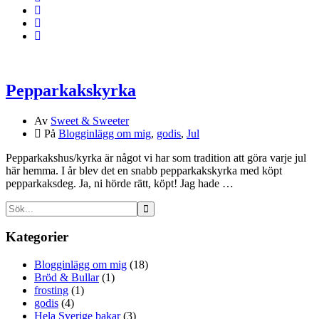
Pepparkakskyrka
Av
Sweet & Sweeter
På
Blogginlägg om mig
,
godis
,
Jul
Pepparkakshus/kyrka är något vi har som tradition att göra varje jul
här hemma. I år blev det en snabb pepparkakskyrka med köpt
pepparkaksdeg. Ja, ni hörde rätt, köpt! Jag hade …
Kategorier
Blogginlägg om mig
(18)
Bröd & Bullar
(1)
frosting
(1)
godis
(4)
Hela Sverige bakar
(3)