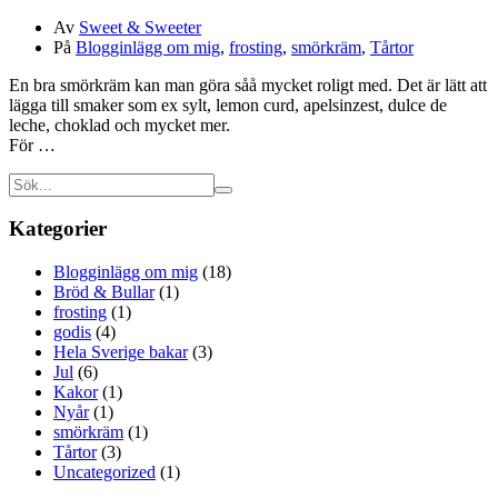
Av
Sweet & Sweeter
På
Blogginlägg om mig
,
frosting
,
smörkräm
,
Tårtor
En bra smörkräm kan man göra såå mycket roligt med. Det är lätt att
lägga till smaker som ex sylt, lemon curd, apelsinzest, dulce de
leche, choklad och mycket mer.
För …
Kategorier
Blogginlägg om mig
(18)
Bröd & Bullar
(1)
frosting
(1)
godis
(4)
Hela Sverige bakar
(3)
Jul
(6)
Kakor
(1)
Nyår
(1)
smörkräm
(1)
Tårtor
(3)
Uncategorized
(1)