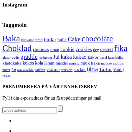
Instagram
Taggmoln
Baka
chocolate
Cake
bullar
bulle
brownie
bröd
Choklad
fika
cookie
cookies
dessert
christmas
deg
citron
grädde
kaka
kakao
Jul
kakor
glasyr
godis
jordnötter
kanel
kanelbullar
kokos
kola
kladdkaka
Kräm
mandel
mjuk kaka
maräng
mousse
muffins
tårta
Tårtor
socker
Vanilj
saffran
nötter
snickers
Paj
prinsesstårta
småkakor
vegan
PRENUMERERA PÅ VÅRT NYHETSBREV
Fyll i din e-postadress för att få uppdateringar på mail.