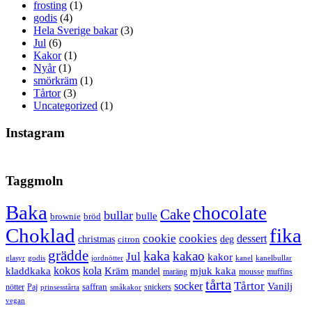
frosting
(1)
godis
(4)
Hela Sverige bakar
(3)
Jul
(6)
Kakor
(1)
Nyår
(1)
smörkräm
(1)
Tårtor
(3)
Uncategorized
(1)
Instagram
Taggmoln
Baka
chocolate
Cake
bullar
bulle
brownie
bröd
Choklad
fika
cookie
cookies
dessert
christmas
deg
citron
grädde
kaka
kakao
Jul
kakor
glasyr
godis
jordnötter
kanel
kanelbullar
kokos
kola
kladdkaka
Kräm
mandel
mjuk kaka
maräng
mousse
muffins
tårta
Tårtor
socker
Vanilj
saffran
nötter
snickers
Paj
prinsesstårta
småkakor
vegan