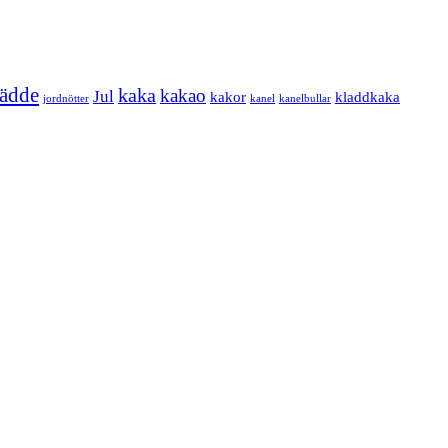
rädde
kaka
kakao
Jul
kakor
kladdkaka
jordnötter
kanel
kanelbullar