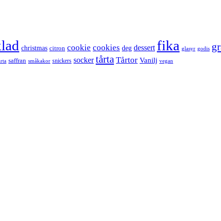
lad
fika
g
cookie
cookies
dessert
christmas
deg
citron
glasyr
godis
tårta
Tårtor
socker
Vanilj
saffran
snickers
årta
småkakor
vegan