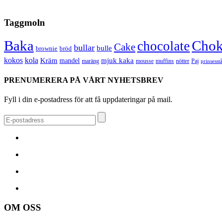
Taggmoln
Chok
Baka
chocolate
Cake
bullar
bulle
brownie
bröd
kokos
kola
Kräm
mandel
mjuk kaka
maräng
nötter
mousse
muffins
Paj
prinsesst
PRENUMERERA PÅ VÅRT NYHETSBREV
Fyll i din e-postadress för att få uppdateringar på mail.
OM OSS