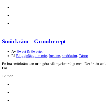
Smörkräm – Grundrecept
Av
Sweet & Sweeter
På
Blogginlägg om mig
,
frosting
,
smörkräm
,
Tårtor
En bra smörkräm kan man göra såå mycket roligt med. Det är lätt att l
För …
12
mar