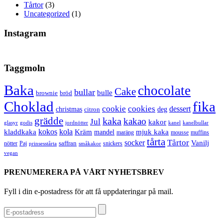
Tårtor
(3)
Uncategorized
(1)
Instagram
Taggmoln
Baka
chocolate
Cake
bullar
bulle
brownie
bröd
Choklad
fika
cookie
cookies
dessert
christmas
deg
citron
grädde
kaka
kakao
Jul
kakor
glasyr
godis
jordnötter
kanel
kanelbullar
kokos
kola
kladdkaka
Kräm
mandel
mjuk kaka
maräng
mousse
muffins
tårta
Tårtor
socker
Vanilj
saffran
nötter
snickers
Paj
prinsesstårta
småkakor
vegan
PRENUMERERA PÅ VÅRT NYHETSBREV
Fyll i din e-postadress för att få uppdateringar på mail.