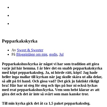
Pepparkakskyrka
Av
Sweet & Sweeter
På
Blogginlägg om mig
,
godis
,
Jul
Pepparkakshus/kyrka är något vi har som tradition att göra
varje jul här hemma. I år blev det en snabb pepparkakskyrka
med köpt pepparkaksdeg. Ja, ni hörde rätt, köpt! Jag hade
heller inga mallar till kyrkan när jag skulle skära ut alla delar,
så allt på fri hand. Och gissa vad? Det gick ju faktiskt riktigt
bra! Här har ni steg för steg och tips på hur ni också lyckas
med erat pepparkakshus/kyrka. Vem som helst klarar av att
göra det och det är inte så svårt som man kanske tror.
Till min kyrka gick det åt ca 1,5 paket pepparkaksdeg.