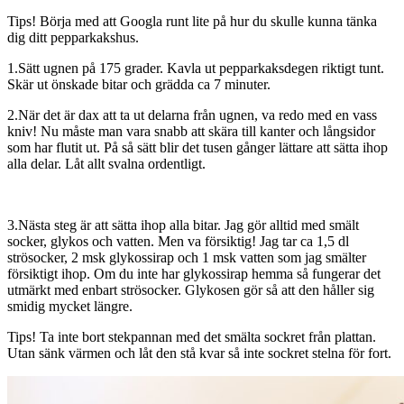
Tips! Börja med att Googla runt lite på hur du skulle kunna tänka
dig ditt pepparkakshus.
1.Sätt ugnen på 175 grader. Kavla ut pepparkaksdegen riktigt tunt.
Skär ut önskade bitar och grädda ca 7 minuter.
2.När det är dax att ta ut delarna från ugnen, va redo med en vass
kniv! Nu måste man vara snabb att skära till kanter och långsidor
som har flutit ut. På så sätt blir det tusen gånger lättare att sätta ihop
alla delar. Låt allt svalna ordentligt.
3.Nästa steg är att sätta ihop alla bitar. Jag gör alltid med smält
socker, glykos och vatten. Men va försiktig! Jag tar ca 1,5 dl
strösocker, 2 msk glykossirap och 1 msk vatten som jag smälter
försiktigt ihop. Om du inte har glykossirap hemma så fungerar det
utmärkt med enbart strösocker. Glykosen gör så att den håller sig
smidig mycket längre.
Tips! Ta inte bort stekpannan med det smälta sockret från plattan.
Utan sänk värmen och låt den stå kvar så inte sockret stelna för fort.