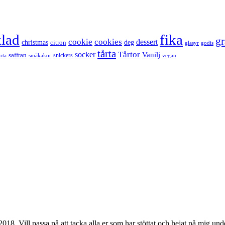
lad
fika
g
cookie
cookies
dessert
christmas
deg
citron
glasyr
godis
tårta
Tårtor
socker
Vanilj
saffran
snickers
årta
småkakor
vegan
018. Vill passa på att tacka alla er som har stöttat och hejat på mig un