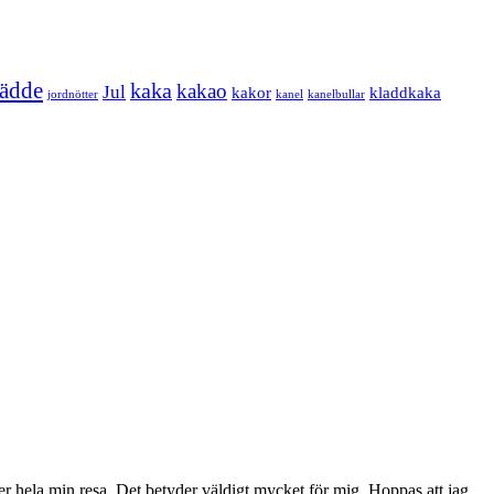
rädde
kaka
kakao
Jul
kakor
kladdkaka
jordnötter
kanel
kanelbullar
der hela min resa. Det betyder väldigt mycket för mig. Hoppas att jag