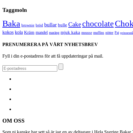
Taggmoln
Chok
Baka
chocolate
Cake
bullar
bulle
brownie
bröd
kokos
kola
Kräm
mandel
mjuk kaka
maräng
nötter
mousse
muffins
Paj
prinsesst
PRENUMERERA PÅ VÅRT NYHETSBREV
Fyll i din e-postadress för att få uppdateringar på mail.
OM OSS
Som ni kanske har sett så är jag en av deltagare i Hela Sverige Bakar 2