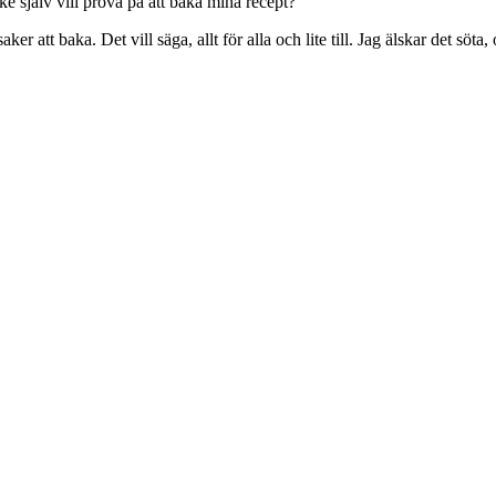
 själv vill prova på att baka mina recept?
ker att baka. Det vill säga, allt för alla och lite till. Jag älskar det söt