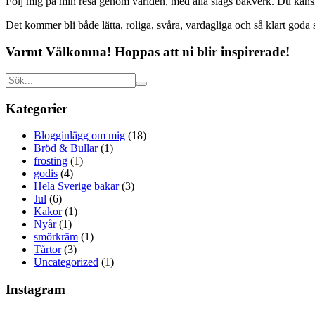
Följ mig på min resa genom världen, med alla slags bakverk. Du kanske
Det kommer bli både lätta, roliga, svåra, vardagliga och så klart goda sa
Varmt Välkomna! Hoppas att ni blir inspirerade!
Kategorier
Blogginlägg om mig
(18)
Bröd & Bullar
(1)
frosting
(1)
godis
(4)
Hela Sverige bakar
(3)
Jul
(6)
Kakor
(1)
Nyår
(1)
smörkräm
(1)
Tårtor
(3)
Uncategorized
(1)
Instagram