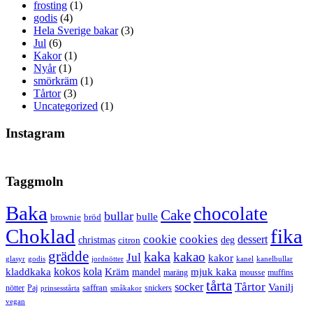
frosting
(1)
godis
(4)
Hela Sverige bakar
(3)
Jul
(6)
Kakor
(1)
Nyår
(1)
smörkräm
(1)
Tårtor
(3)
Uncategorized
(1)
Instagram
Taggmoln
Baka
chocolate
Cake
bullar
bulle
brownie
bröd
Choklad
fika
cookie
cookies
dessert
christmas
deg
citron
grädde
kaka
kakao
Jul
kakor
glasyr
godis
jordnötter
kanel
kanelbullar
kokos
kola
kladdkaka
Kräm
mandel
mjuk kaka
maräng
mousse
muffins
tårta
Tårtor
socker
Vanilj
saffran
nötter
snickers
Paj
prinsesstårta
småkakor
vegan