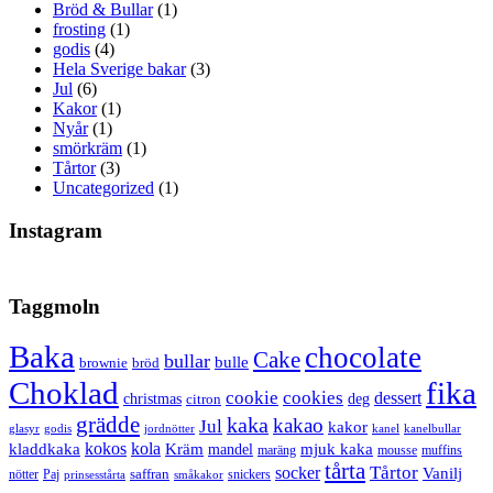
Bröd & Bullar
(1)
frosting
(1)
godis
(4)
Hela Sverige bakar
(3)
Jul
(6)
Kakor
(1)
Nyår
(1)
smörkräm
(1)
Tårtor
(3)
Uncategorized
(1)
Instagram
Taggmoln
Baka
chocolate
Cake
bullar
bulle
brownie
bröd
Choklad
fika
cookie
cookies
dessert
christmas
deg
citron
grädde
kaka
kakao
Jul
kakor
glasyr
godis
jordnötter
kanel
kanelbullar
kokos
kola
kladdkaka
Kräm
mandel
mjuk kaka
maräng
mousse
muffins
tårta
Tårtor
socker
Vanilj
saffran
nötter
snickers
Paj
prinsesstårta
småkakor