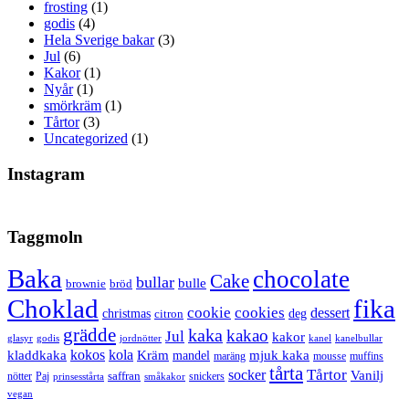
frosting
(1)
godis
(4)
Hela Sverige bakar
(3)
Jul
(6)
Kakor
(1)
Nyår
(1)
smörkräm
(1)
Tårtor
(3)
Uncategorized
(1)
Instagram
Taggmoln
Baka
chocolate
Cake
bullar
bulle
brownie
bröd
Choklad
fika
cookie
cookies
dessert
christmas
deg
citron
grädde
kaka
kakao
Jul
kakor
glasyr
godis
jordnötter
kanel
kanelbullar
kokos
kola
kladdkaka
Kräm
mandel
mjuk kaka
maräng
mousse
muffins
tårta
Tårtor
socker
Vanilj
saffran
nötter
snickers
Paj
prinsesstårta
småkakor
vegan