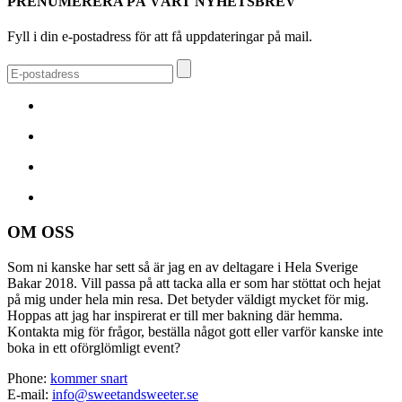
PRENUMERERA PÅ VÅRT NYHETSBREV
Fyll i din e-postadress för att få uppdateringar på mail.
OM OSS
Som ni kanske har sett så är jag en av deltagare i Hela Sverige
Bakar 2018. Vill passa på att tacka alla er som har stöttat och hejat
på mig under hela min resa. Det betyder väldigt mycket för mig.
Hoppas att jag har inspirerat er till mer bakning där hemma.
Kontakta mig för frågor, beställa något gott eller varför kanske inte
boka in ett oförglömligt event?
Phone:
kommer snart
E-mail:
info@sweetandsweeter.se