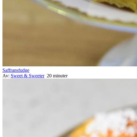
Saffransfudge
Av:
Sweet & Sweeter
20 minuter