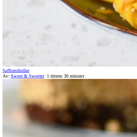
Saffransbullar
Av:
Sweet & Sweeter
1 timme 30 minuter