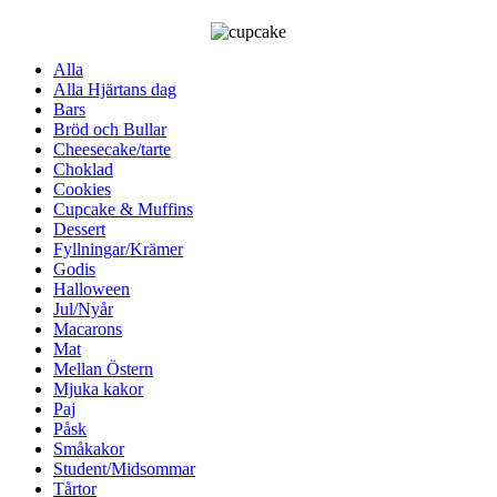
Alla
Alla Hjärtans dag
Bars
Bröd och Bullar
Cheesecake/tarte
Choklad
Cookies
Cupcake & Muffins
Dessert
Fyllningar/Krämer
Godis
Halloween
Jul/Nyår
Macarons
Mat
Mellan Östern
Mjuka kakor
Paj
Påsk
Småkakor
Student/Midsommar
Tårtor