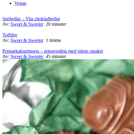
Vegan
Snöbollar – Vita chokladbollar
Av:
Sweet & Sweeter
20 minuter
Toffifee
Av:
Sweet & Sweeter
1 timme
Pepparkaksprinsess – prinsesstårta med julens smaker
Av:
Sweet & Sweeter
45 minuter