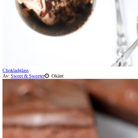
Chokladglass
Av:
Sweet & Sweeter
Okänt