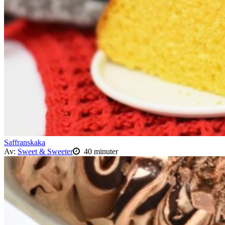
Saffranskaka
Av:
Sweet & Sweeter
40 minuter