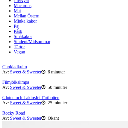
Jul/Nyår
Macarons
Mat
Mellan Östern
Mjuka kakor
Paj
Påsk
Småkakor
Student/Midsommar
Tårtor
Vegan
Chokladkräm
Av:
Sweet & Sweeter
6 minuter
Filmjölkslimpa
Av:
Sweet & Sweeter
50 minuter
Gluten och Laktosfri Tårtbotten
Av:
Sweet & Sweeter
25 minuter
Rocky Road
Av:
Sweet & Sweeter
Okänt