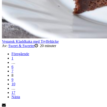
Vegansk Kladdkaka med Tryffeltäcke
Av:
Sweet & Sweeter
20 minuter
Föregående
1
…
6
7
8
9
10
…
17
Nästa