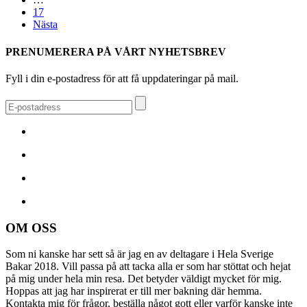
17
Nästa
PRENUMERERA PÅ VÅRT NYHETSBREV
Fyll i din e-postadress för att få uppdateringar på mail.
OM OSS
Som ni kanske har sett så är jag en av deltagare i Hela Sverige
Bakar 2018. Vill passa på att tacka alla er som har stöttat och hejat
på mig under hela min resa. Det betyder väldigt mycket för mig.
Hoppas att jag har inspirerat er till mer bakning där hemma.
Kontakta mig för frågor, beställa något gott eller varför kanske inte