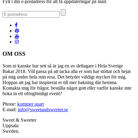
Fyll i din e-postadress för att få uppdateringar på mail.
OM OSS
Som ni kanske har sett så är jag en av deltagare i Hela Sverige
Bakar 2018. Vill passa på att tacka alla er som har stöttat och hejat
på mig under hela min resa. Det betyder väldigt mycket för mig.
Hoppas att jag har inspirerat er till mer bakning där hemma.
Kontakta mig för frågor, beställa något gott eller varför kanske inte
boka in ett oförglömligt event?
Phone:
kommer snart
E-mail:
info@sweetandsweeter.se
Sweet & Sweeter
Uppsala
Sweden.