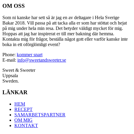
OM OSS
Som ni kanske har sett så är jag en av deltagare i Hela Sverige
Bakar 2018. Vill passa på att tacka alla er som har stöttat och hejat
på mig under hela min resa. Det betyder väldigt mycket för mig.
Hoppas att jag har inspirerat er till mer bakning där hemma.
Kontakta mig för frågor, beställa något gott eller varför kanske inte
boka in ett oförglömligt event?
Phone:
kommer snart
E-mail:
info@sweetandsweeter.se
Sweet & Sweeter
Uppsala
Sweden.
LÄNKAR
HEM
RECEPT
SAMARBETSPARTNER
OM MIG
KONTAKT