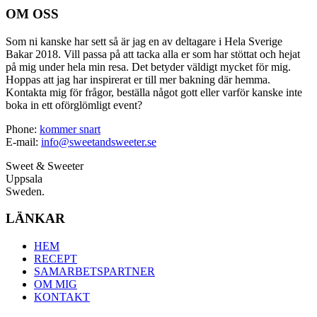
OM OSS
Som ni kanske har sett så är jag en av deltagare i Hela Sverige
Bakar 2018. Vill passa på att tacka alla er som har stöttat och hejat
på mig under hela min resa. Det betyder väldigt mycket för mig.
Hoppas att jag har inspirerat er till mer bakning där hemma.
Kontakta mig för frågor, beställa något gott eller varför kanske inte
boka in ett oförglömligt event?
Phone:
kommer snart
E-mail:
info@sweetandsweeter.se
Sweet & Sweeter
Uppsala
Sweden.
LÄNKAR
HEM
RECEPT
SAMARBETSPARTNER
OM MIG
KONTAKT