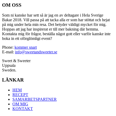
OM OSS
Som ni kanske har sett så är jag en av deltagare i Hela Sverige
Bakar 2018. Vill passa på att tacka alla er som har stöttat och hejat
på mig under hela min resa. Det betyder väldigt mycket för mig.
Hoppas att jag har inspirerat er till mer bakning där hemma.
Kontakta mig för frågor, beställa något gott eller varför kanske inte
boka in ett oförglömligt event?
Phone:
kommer snart
E-mail:
info@sweetandsweeter.se
Sweet & Sweeter
Uppsala
Sweden.
LÄNKAR
HEM
RECEPT
SAMARBETSPARTNER
OM MIG
KONTAKT